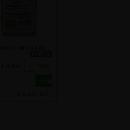
MIX PREPARATION POUR BISCUITS DE LA JOIE BIO VIRIDITAS 500G
9.45€/pc
1
sachet
+
9.45
€
1 sachet = 9.45 €