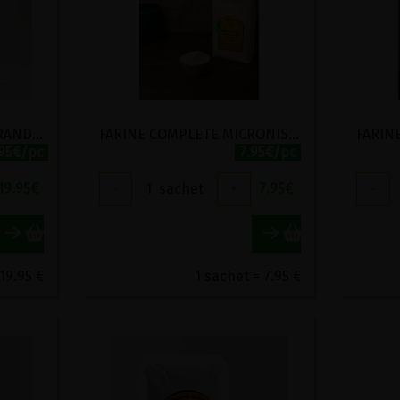
FARINE COMPLETE DE GRAND EPEAUTRE STADTMUHLE LABEL HERTZKA 5KG
FARINE COMPLETE MICRONISEE DE GRAND EPEAUTRE SPECIALE INTESTINS DELICATS STADTMUHLE LABEL HERTZKA 1KG
.95€/pc
7.95€/pc
19.95
€
-
1
sachet
+
7.95
€
-
19.95 €
1 sachet = 7.95 €