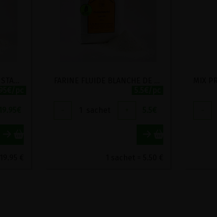
FARINE DEMI COMPLETE STADTMUHLE LABEL HERTZKA 5KG
FARINE FLUIDE BLANCHE DE GRAND EPEAUTRE STADTMUHLE LABEL HERTZKA 1KG
.95€/pc
5.5€/pc
19.95
€
-
1
sachet
+
5.5
€
-
19.95 €
1 sachet = 5.50 €