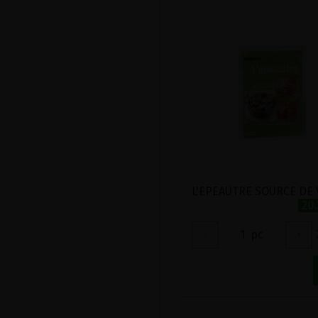
20
-
1
pc
+