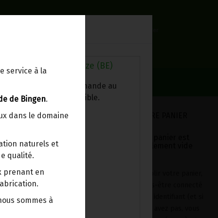
0
Lieu de réception
Mon panier
Livraison à votre domicile
0.00 €
Au magasin de Wanze (BE)
e service à la
ez chercher votre commande au
sin, le colis est disponible.
de de Bingen
.
VOTRE PANIER
eux dans le domaine
Votre panier est
tion naturels et
actuellement vide
e qualité.
ix prenant en
Pour remplir votre panier,
abrication.
après vous-être connecté
avec votre identifiant (et si
 nous sommes à
vous n'en avez pas, vous