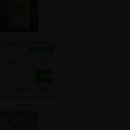
FARINE COMPLETE MICRONISEE DE GRAND EPEAUTRE SPECIALE INTESTINS DELICATS STADTMUHLE LABEL HERTZKA 5KG
34.95€/pc
1
sachet
+
34.95
€
1 sachet = 34.95 €