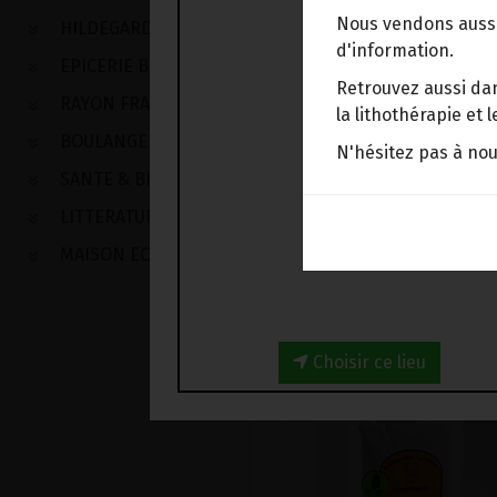
Nous vendons aussi
HILDEGARDE DE BINGEN
d'information.
EPICERIE BIO
Découvrez notre sélect
Retrouvez aussi dan
RAYON FRAIS
la lithothérapie et
BOULANGERIE
N'hésitez pas à no
SANTE & BIEN-ETRE
LITTERATURE
MAISON ECOLOGIQUE
HILDEGARDE DE BINGE
Choisir ce lieu