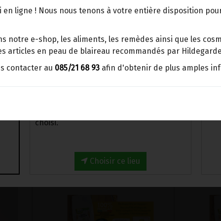
points d'enlèvement ou distributeurs
 en ligne ! Nous nous tenons à votre entière disposition po
BBox
ion de farines d'épeautre non hybridé!
Merci de signaler dans les
s notre e-shop, les aliments, les remèdes ainsi que les cosmé
commentaires, le point d'enlèvement
 les articles en peau de blaireau recommandés par Hildegarde
choisi.
us contacter au
085/21 68 93
afin d'obtenir de plus amples in
Sinon, vous pouvez envoyer un mail avec
le point d'enlèvement désiré ou bien
nous vous recontacterons afin de
déterminer ensemble le lieu de livraison
choisi.
N
>
L'alimentation
>
Grand-Epeautre non hybridé
>
Fari
Choisir ce lieu