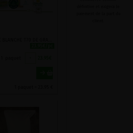
définitive et exigera le
paiement de la part du
client.
FARINE BLANCHE T70 DE GRAND EPEAUTRE BIO MOULIN DES MOINES 5KG
23.95€/pc
1
paquet
+
23.95
€
1 paquet = 23.95 €