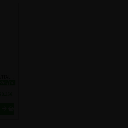
L'EPEAUTRE SOURCE DE VITALITE
.35€/pc
20.35
€