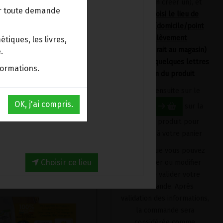
devrez en créer un), et
ur toute demande
avoir choisi le lieu de
livraison (domicile/point
d'enlèvement
tiques, les livres,
Bpost/retrait au magasin)
.
en tapant quelques lettres
formations.
du nom du produit
Cliquez ensuite sur le
OK, j'ai compris.
bouton
sur la
fiche du produit pour
l'ajouter à votre panier
nes & Semoules fines
Produit que vous pouvez
Choisir ce lieu
supprimer ou modifier
avant de valider votre
commande. Après
validation des informations,
la commande sera
considérée comme