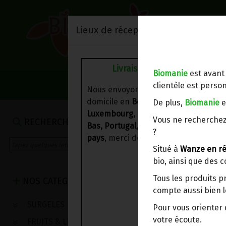
Lieux de réception/livraison
Livraison à votre domicile
Biomanie
est avant
NOS VENTES DU 
clientèle est person
Nous envoyons votre commande à vo
domicile en
Belgique, France,
De plus,
Biomanie
e
Luxembourg, Royaume-Uni, Suisse, P
FARINES D'ÉP
Vous ne recherchez
RECHERCHE
Bas, Portugal, Espagne
. Pour
d'autre
?
pays
, merci de nous contacter.
Situé à
Wanze en ré
bio, ainsi que des 
Tous les produits p
NOS CATEGORIES
compte aussi bien l
SURGELES
Pour vous oriente
votre écoute.
FRUITS & LEGUMES