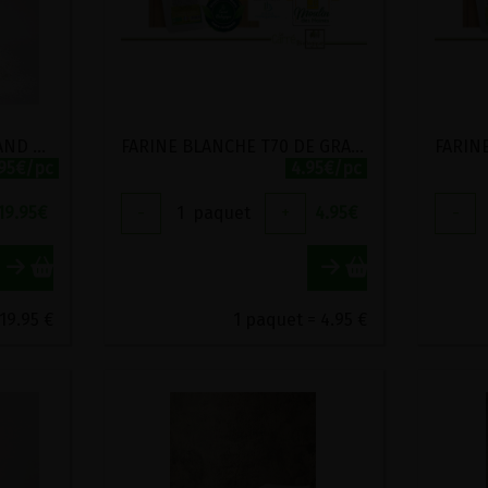
FARINE BLANCHE DE GRAND EPEAUTRE STADTMUHLE LABEL HERTZKA 5KG
FARINE BLANCHE T70 DE GRAND EPEAUTRE BIO MOULIN DES MOINES 1KG
.95€/pc
4.95€/pc
19.95
€
-
1
paquet
+
4.95
€
-
19.95 €
1 paquet = 4.95 €