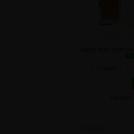
19
-
1
paquet
+
1 paquet = 
LITTERATURE