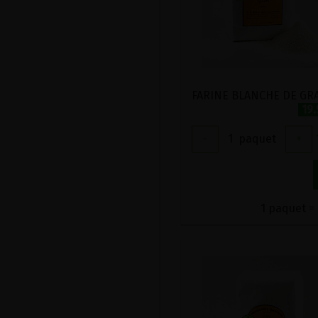
19
-
1
paquet
+
1 paquet = 