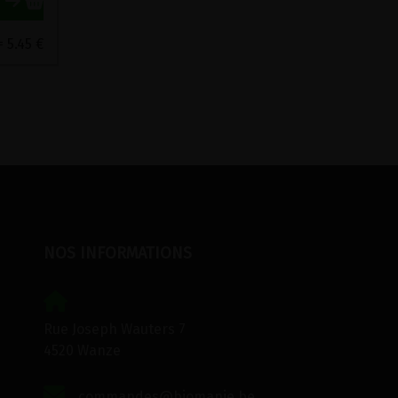
= 5.45 €
NOS INFORMATIONS
Rue Joseph Wauters 7
4520 Wanze
commandes@biomanie.be