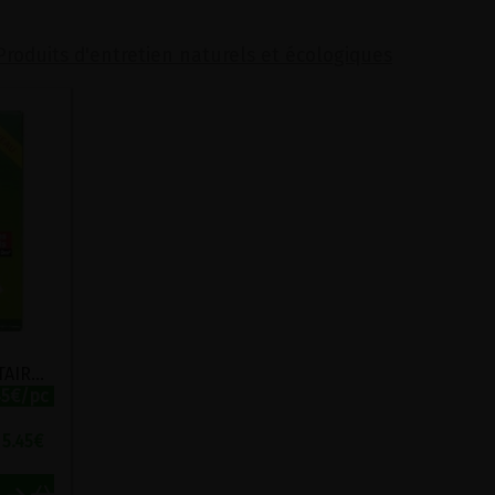
Produits d'entretien naturels et écologiques
PIEGES A MITES ALIMENTAIRES ETAMINE DU LYS 2PC
45€/pc
5.45
€