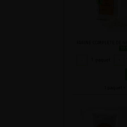
19
-
1
paquet
+
1 paquet = 