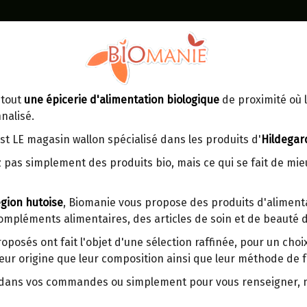
Identifiez-vous
Dans un point d'enlèvement BPost
 tout
une épicerie d'alimentation biologique
de proximité où l
MOMENT
CONTACT
nalisé.
En choisissant un Point d’enlèvement ou
Ven
tre
un distributeur bbox, vous permettez
maga
st LE magasin wallon spécialisé dans les produits d'
Hildegar
d’éviter des trajets inutiles. En posant ce
ays-
EAUTRE NON HYBRIDÉ
 pas simplement des produits bio, mais ce qui se fait de mi
choix, vous contribuez à la réduction des
s
émissions de CO₂ de 30 % en moyenne.
gion hutoise
, Biomanie vous propose des produits d'alimenta
Et grâce au plus grand réseau de
compléments alimentaires, des articles de soin et de beauté d
distribution de Belgique, il y a toujours
une solution près de chez vous.
roposés ont fait l'objet d'une sélection raffinée, pour un cho
eur origine que leur composition ainsi que leur méthode de f
Venez chercher votre colis dans un point
d'enlèvement ou distributeur BBox de
r dans vos commandes ou simplement pour vous renseigner,
BPost :