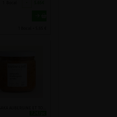
1
Bocal
+
5.65
€
1 Bocal = 5.65 €
MOUSSAKA AUBERGINE ET TOFU BIO KARINE ET JEFF 360G
7.2€/pc