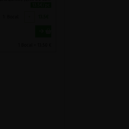
13.5€/pc
1
Bocal
+
13.5
€
1 Bocal = 13.50 €