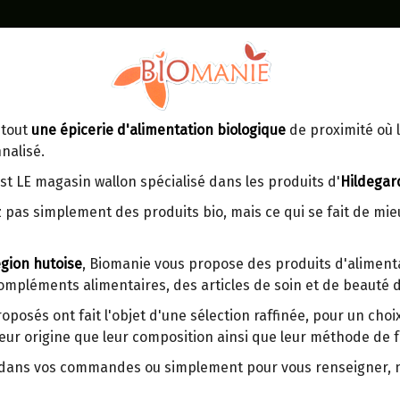
Identifiez-vous
Dans un point d'enlèvement BPost
 tout
une épicerie d'alimentation biologique
de proximité où l
MOMENT
CONTACT
nalisé.
En choisissant un Point d’enlèvement ou
Ven
tre
un distributeur bbox, vous permettez
maga
st LE magasin wallon spécialisé dans les produits d'
Hildegar
d’éviter des trajets inutiles. En posant ce
ays-
S & PLATS À CUISSON RAPIDE, SOUPES
 pas simplement des produits bio, mais ce qui se fait de mi
choix, vous contribuez à la réduction des
s
émissions de CO₂ de 30 % en moyenne.
gion hutoise
, Biomanie vous propose des produits d'alimenta
Et grâce au plus grand réseau de
compléments alimentaires, des articles de soin et de beauté d
distribution de Belgique, il y a toujours
une solution près de chez vous.
roposés ont fait l'objet d'une sélection raffinée, pour un cho
eur origine que leur composition ainsi que leur méthode de f
Venez chercher votre colis dans un point
d'enlèvement ou distributeur BBox de
r dans vos commandes ou simplement pour vous renseigner,
BPost :