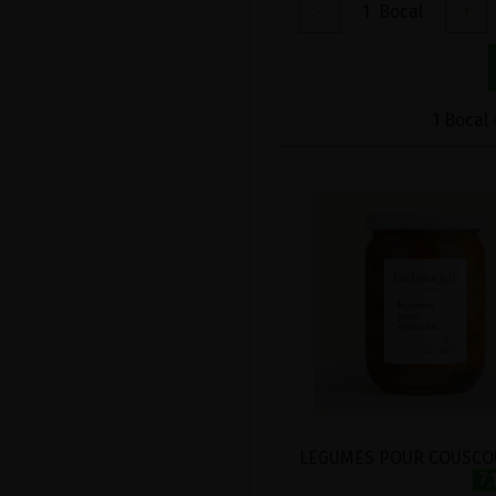
-
1
Bocal
+
1 Bocal 
7.