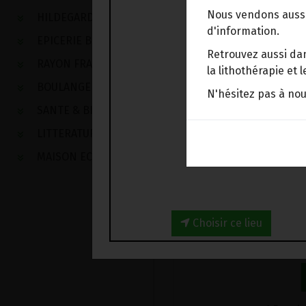
HILDEGARDE DE BINGE
Nous vendons aussi
HILDEGARDE DE BINGEN
d'information.
EPICERIE BIO
Retrouvez aussi dan
RAYON FRAIS
la lithothérapie et
BOULANGERIE
N'hésitez pas à no
SANTE & BIEN-ETRE
LITTERATURE
MAISON ECOLOGIQUE
8.
Choisir ce lieu
-
1
Bocal
+