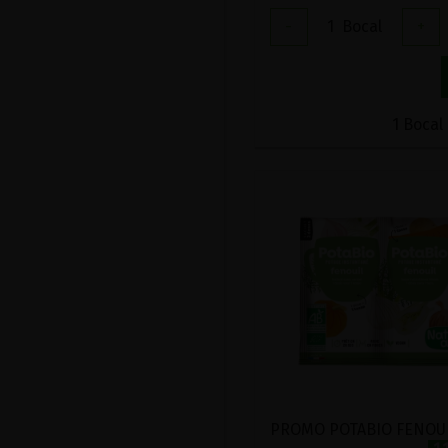
-
1
Bocal
+
1 Bocal 