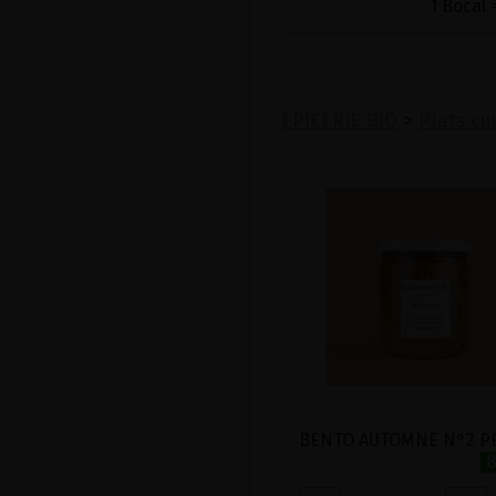
1 Bocal 
EPICERIE BIO
>
Plats cu
8