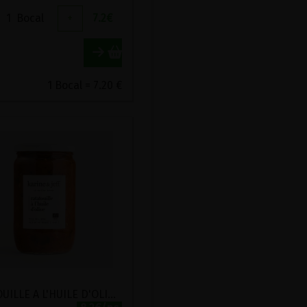
1
Bocal
+
7.2
€
1 Bocal = 7.20 €
RATATOUILLE A L'HUILE D'OLIVE BIO KARINE ET JEFF 660G