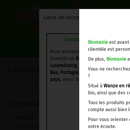
Lieux de réception/livraison
Livraison à votre domicile
Biomanie
est avant
NOS VENTES DU 
clientèle est person
Nous envoyons votre commande à vo
domicile en
Belgique, France,
De plus,
Biomanie
e
Luxembourg, Royaume-Uni, Suisse, P
PLATS CUISINÉ
Vous ne recherchez
RECHERCHE
Bas, Portugal, Espagne
. Pour
d'autre
?
pays
, merci de nous contacter.
Situé à
Wanze en ré
bio, ainsi que des 
Tous les produits p
NOS CATEGORIES
compte aussi bien l
SURGELES
Pour vous oriente
votre écoute.
FRUITS & LEGUMES