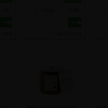
15€/pc
6.35€/pc
1.15
€
-
1
Bocal
+
6.35
€
-
= 1.15 €
1 Bocal = 6.35 €
SOUPE DE POISSONS EPAISSE AUX LEGUMES BIO A DILUER JEAN DE LUZ 380G
TAJINE DE LENTILLES & POTIMARRON BIO KARINE ET JEFF 380G