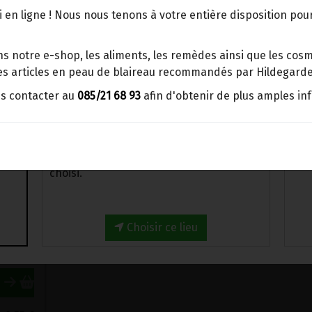
N
>
L'alimentation
>
Petit-Epeautre
>
Divers
points d'enlèvement ou distributeurs
 en ligne ! Nous nous tenons à votre entière disposition po
BBox
Merci de signaler dans les
s notre e-shop, les aliments, les remèdes ainsi que les cosmé
commentaires, le point d'enlèvement
 les articles en peau de blaireau recommandés par Hildegarde
choisi.
us contacter au
085/21 68 93
afin d'obtenir de plus amples in
Sinon, vous pouvez envoyer un mail avec
le point d'enlèvement désiré ou bien
nous vous recontacterons afin de
déterminer ensemble le lieu de livraison
choisi.
COCOTTE PETIT-EPEAUTRE COURGETTES ET PIGNONS DE PIN BIO KARINE ET JEFF 380G
55€/pc
Choisir ce lieu
8.55
€