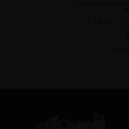
8
-
1
Bocal
+
1 Bocal 