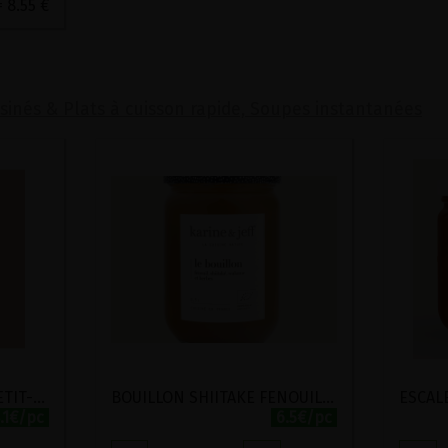
= 8.55 €
isinés & Plats à cuisson rapide, Soupes instantanées
BENTO AUTOMNE N°2 PETIT-EPEAUTRE ET LENTILLES AUX CAROTTES CARAMELISEES BIO KARINE ET JEFF 330G
BOUILLON SHIITAKE FENOUIL WAKAME ET HERBES BIO KARINE ET JEFF 470ML
.1€/pc
6.5€/pc