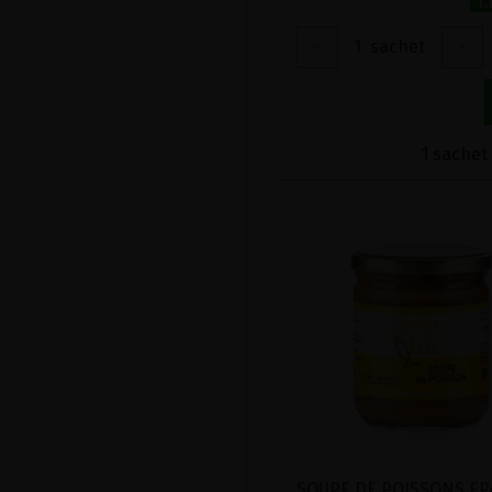
1.
-
1
sachet
+
1 sachet 