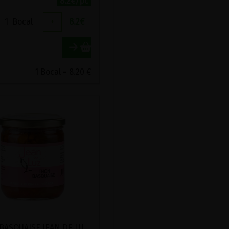
8.2€/pc
1
Bocal
+
8.2
€
1 Bocal = 8.20 €
THON BASQUAISE JEAN DE LUZ 380G