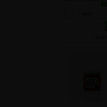
7.
-
1
Bocal
+
1 Bocal 