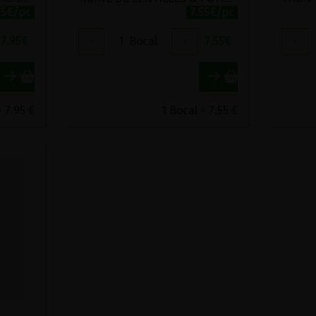
95€/pc
7.55€/pc
7.95
€
-
1
Bocal
+
7.55
€
-
= 7.95 €
1 Bocal = 7.55 €