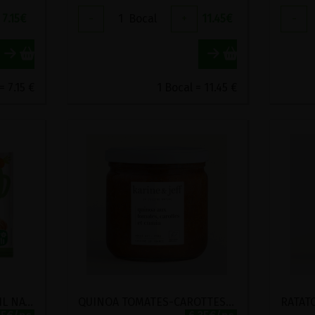
7.15
€
-
1
Bocal
+
11.45
€
-
= 7.15 €
1 Bocal = 11.45 €
PROMO POTABIO FENOUIL NATALI 2 SACHETS
QUINOA TOMATES-CAROTTES-CUMIN BIO KARINE ET JEFF 350G