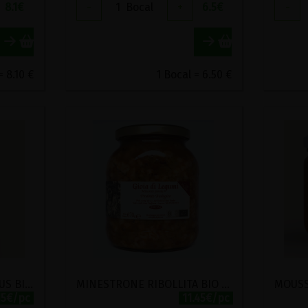
8.1
€
-
1
Bocal
+
6.5
€
-
= 8.10 €
1 Bocal = 6.50 €
LEGUMES POUR COUSCOUS BIO KARINE ET JEFF 520G
MINESTRONE RIBOLLITA BIO RADICI 690G
15€/pc
11.45€/pc