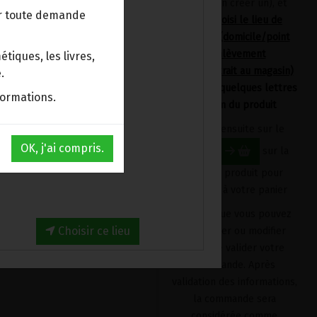
devrez en créer un), et
ur toute demande
avoir choisi le lieu de
livraison (domicile/point
d'enlèvement
tiques, les livres,
Bpost/retrait au magasin)
.
en tapant quelques lettres
formations.
du nom du produit
Cliquez ensuite sur le
OK, j'ai compris.
bouton
sur la
fiche du produit pour
l'ajouter à votre panier
Produit que vous pouvez
Choisir ce lieu
supprimer ou modifier
avant de valider votre
commande. Après
validation des informations,
la commande sera
considérée comme