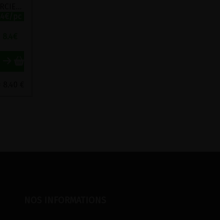
TOMATES ANCIENNES FARCIES AU RIZ COMPLET BIO HELENE DELICES 330G
.4€/pc
8.4
€
= 8.40 €
NOS INFORMATIONS