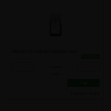
GRAINES DE CHIA BIO ORIGAMI 400G
5.45€/pc
-
+
1
sachet
5.45
€
1 sachet = 5.45 €