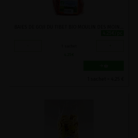
BAIES DE GOJI DU TIBET BIO MOULIN DES MOINES 100G
4.25€/pc
-
+
1
sachet
4.25
€
1 sachet = 4.25 €