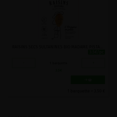
RAISINS SECS SULTANINES BIO MADAME PISTACHE 175G
3.5€/pc
-
+
1
barquette
3.5
€
1 barquette = 3.50 €