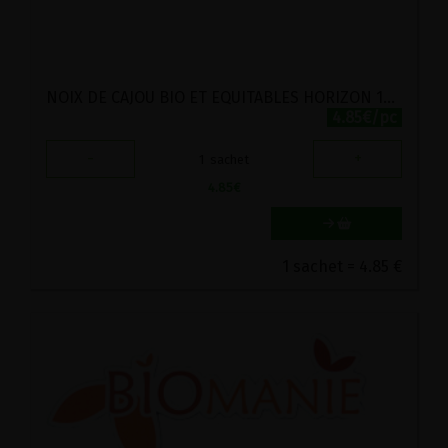
NOIX DE CAJOU BIO ET EQUITABLES HORIZON 175G
4.85€/pc
-
+
1
sachet
4.85
€
1 sachet = 4.85 €