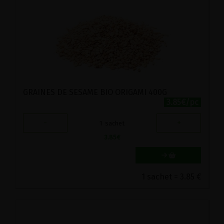
GRAINES DE SESAME BIO ORIGAMI 400G
3.85€/pc
-
+
1
sachet
3.85
€
1 sachet = 3.85 €