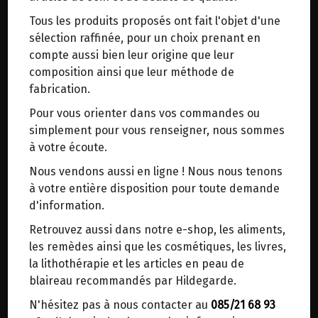
trajets inutiles. En posant ce choix, vous
Tous les produits proposés ont fait l'objet d'une
contribuez à la réduction des émissions de CO₂
sélection raffinée, pour un choix prenant en
de 30 % en moyenne. Et grâce au plus grand
compte aussi bien leur origine que leur
réseau de distribution de Belgique, il y a
composition ainsi que leur méthode de
toujours une solution près de chez vous.
fabrication.
Venez chercher votre colis dans un point
ABRICOTS SECS NON SOUFRES EQUITABLE BIO VIJAYA 250G
Pour vous orienter dans vos commandes ou
d'enlèvement ou distributeur BBox de BPost :
12.15€/pc
simplement pour vous renseigner, nous sommes
points d'enlèvement ou distributeurs BBox
à votre écoute.
-
+
1
sachet
Merci de signaler dans les commentaires, le
Nous vendons aussi en ligne ! Nous nous tenons
12.15
€
point d'enlèvement choisi.
à votre entière disposition pour toute demande
Sinon, vous pouvez envoyer un mail avec le
d'information.
point d'enlèvement désiré ou bien nous vous
Retrouvez aussi dans notre e-shop, les aliments,
1 sachet = 12.15 €
recontacterons afin de déterminer ensemble le
les remèdes ainsi que les cosmétiques, les livres,
lieu de livraison choisi.
la lithothérapie et les articles en peau de
blaireau recommandés par Hildegarde.
N'hésitez pas à nous contacter au
085/21 68 93
Choisir ce lieu