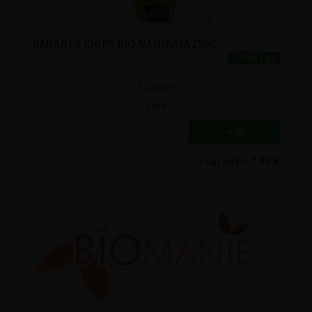
BANANES CHIPS BIO NATURATA 250G
7.95€/pc
-
+
1
sachet
7.95
€
1 sachet = 7.95 €