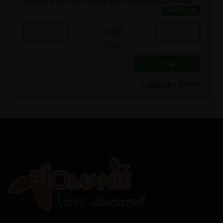
POUDRE DE COCO CRUE BIO AMANPRANA 500G
9.95€/pc
-
+
1
sachet
9.95
€
1 sachet = 9.95 €