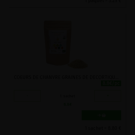
1 paquet = 3.25 €
COEURS DE CHANVRE GRAINES DE DECORTIQUEES BIO CHANVR'EEL 200G
8.8€/pc
-
+
1
sachet
8.8
€
1 sachet = 8.80 €