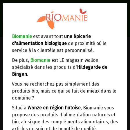
0
Lieux de réception/livraison
Livraison à votre domicile
Biomanie
est avant tout
une épicerie
FRUITS SECS, GRAINES &
d'alimentation biologique
de proximité où le
Nous envoyons votre commande à votre
OLÉAGINEUX, FRUITS À COQUE
service à la clientèle est personnalisé.
domicile en
Belgique, France, Luxembourg,
Royaume-Uni, Suisse, Pays-Bas, Portugal,
De plus,
Biomanie
est LE magasin wallon
Espagne
. Pour
d'autres pays
, merci de nous
spécialisé dans les produits d'
Hildegarde de
contacter.
Bingen
.
Vous ne recherchez pas simplement des
Choisir ce lieu
produits bio, mais ce qui se fait de mieux dans le
EPICERIE BIO
>
domaine ?
Fruits secs, graines & oléagineux, Fruits à coque
Dans un point d'enlèvement BPost
>
Fruits sechés
Situé à
Wanze en région hutoise
, Biomanie vous
propose des produits d'alimentation naturels et
En choisissant un Point d’enlèvement ou un
bio, ainsi que des compléments alimentaires, des
distributeur bbox, vous permettez d’éviter des
articles de soin et de beauté de qualité.