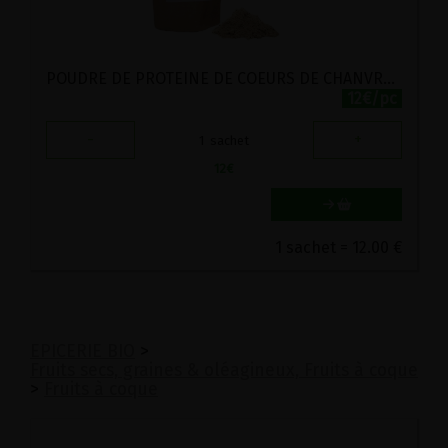
POUDRE DE PROTEINE DE COEURS DE CHANVRE 60% BIO CHANVR'EEL 200G
12€/pc
-
+
1
sachet
12
€
1 sachet = 12.00 €
EPICERIE BIO
>
Fruits secs, graines & oléagineux, Fruits à coque
>
Fruits à coque