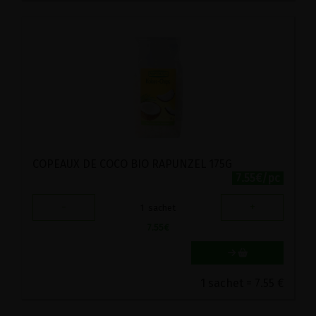
COPEAUX DE COCO BIO RAPUNZEL 175G
7.55€/pc
-
+
1
sachet
7.55
€
1 sachet = 7.55 €