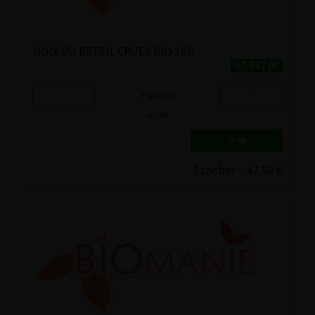
NOIX DU BRESIL CRUES BIO 2KG
47.5€/pc
-
+
1
sachet
47.5
€
1 sachet = 47.50 €