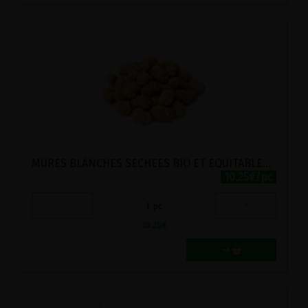
MURES BLANCHES SECHEES BIO ET EQUITABLES ECOIDEES 300G
10.25€/pc
-
+
1
pc
10.25
€