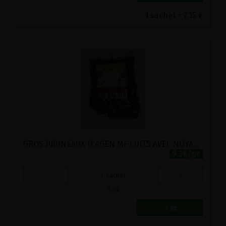
1 sachet = 7.15 €
GROS PRUNEAUX D'AGEN MI-CUITS AVEC NOYAUX BIO FERME DU ROUSSET 500G
9.3€/pc
-
+
1
sachet
9.3
€