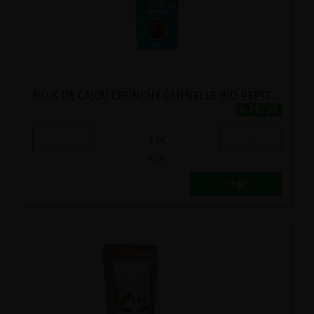
NOIX DE CAJOU CRUNCHY CANNELLE BIO PEPITE 125G
4.7€/pc
-
+
1
pc
4.7
€