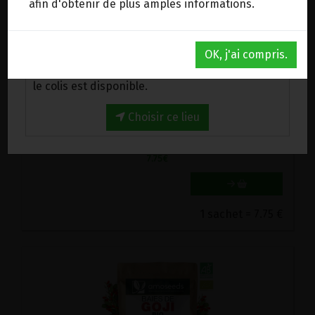
afin d'obtenir de plus amples informations.
Au magasin de Wanze (BE)
OK, j'ai compris.
Venez chercher votre commande au magasin,
le colis est disponible.
ANANAS SECHE MORCEAUX BIO RAPUNZEL 100G
7.75€/pc
Choisir ce lieu
-
+
1
sachet
7.75
€
1 sachet = 7.75 €