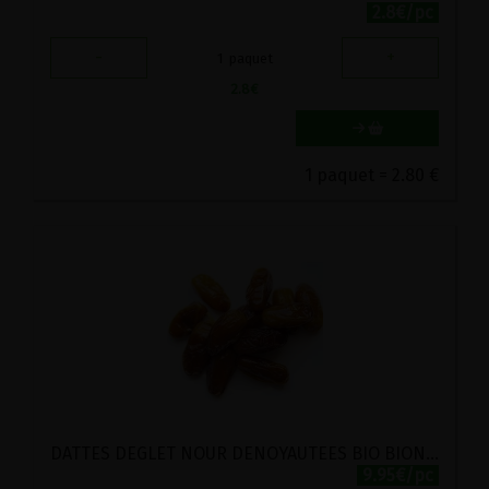
2.8€/pc
-
+
1
paquet
2.8
€
1 paquet = 2.80 €
DATTES DEGLET NOUR DENOYAUTEES BIO BIONATURELS 1KG
9.95€/pc