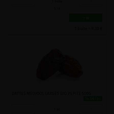
-
+
1
boîte
9.3
€
1 boîte = 9.30 €
DATTES MEDJOOL LARGES BIO PEPITE 500G
14.6€/pc
-
+
1
pc