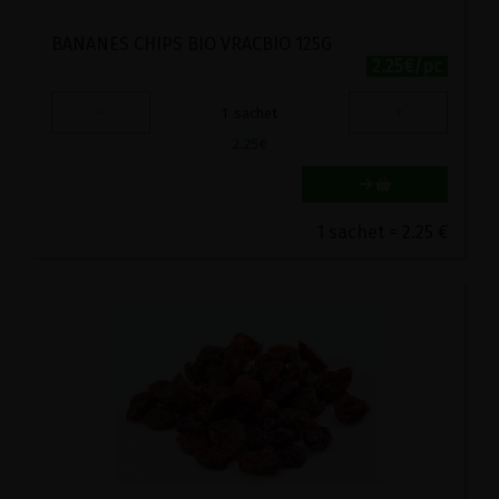
BANANES CHIPS BIO VRACBIO 125G
2.25€/pc
-
+
1
sachet
2.25
€
1 sachet = 2.25 €