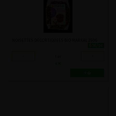
NOISETTES DECORTIQUEES BIO MARKAL 250G
6.1€/pc
-
+
1
pc
6.1
€