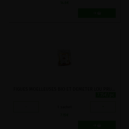
14.6
€
FIGUES MOELLEUSES BIO ET DEMETER LOU PRUNEL 250G
7.15€/pc
-
+
1
sachet
7.15
€