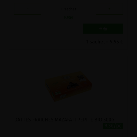
-
+
1
sachet
9.95
€
1 sachet = 9.95 €
DATTES FRAICHES MAZAFATI PEPITE BIO 500G
9.3€/pc