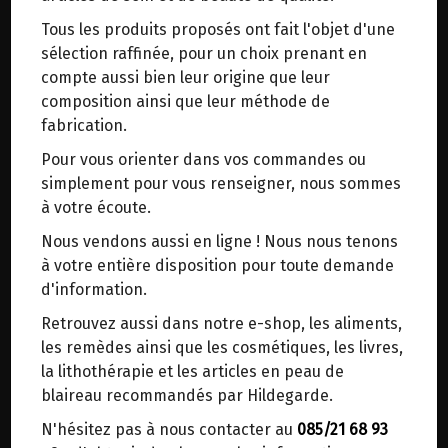
trajets inutiles. En posant ce choix, vous
Tous les produits proposés ont fait l'objet d'une
contribuez à la réduction des émissions de CO₂
sélection raffinée, pour un choix prenant en
de 30 % en moyenne. Et grâce au plus grand
compte aussi bien leur origine que leur
réseau de distribution de Belgique, il y a
composition ainsi que leur méthode de
toujours une solution près de chez vous.
fabrication.
Venez chercher votre colis dans un point
Pour vous orienter dans vos commandes ou
d'enlèvement ou distributeur BBox de BPost :
simplement pour vous renseigner, nous sommes
ARROW-ROOT BIO TERRASANA 150G
points d'enlèvement ou distributeurs BBox
3.55€/pc
à votre écoute.
Merci de signaler dans les commentaires, le
Nous vendons aussi en ligne ! Nous nous tenons
-
+
1
sachet
point d'enlèvement choisi.
à votre entière disposition pour toute demande
3.55
€
Sinon, vous pouvez envoyer un mail avec le
d'information.
point d'enlèvement désiré ou bien nous vous
Retrouvez aussi dans notre e-shop, les aliments,
recontacterons afin de déterminer ensemble le
les remèdes ainsi que les cosmétiques, les livres,
1 sachet = 3.55 €
lieu de livraison choisi.
la lithothérapie et les articles en peau de
blaireau recommandés par Hildegarde.
N'hésitez pas à nous contacter au
085/21 68 93
Choisir ce lieu