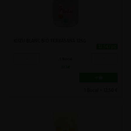
KUZU BLANC BIO TERRASANA 125G
12.5€/pc
-
+
1
Bocal
12.5
€
1 Bocal = 12.50 €