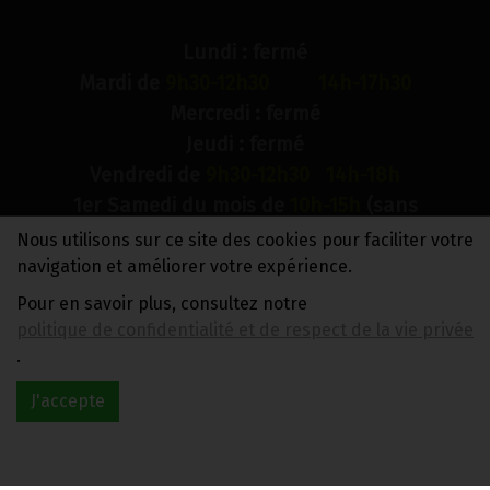
Lundi : fermé
Mardi de
9h30-12h30 14h-17h30
Mercredi : fermé
Jeudi : fermé
Vendredi de
9h30-12h30 14h-18h
1er Samedi du mois de
10h-15h
(sans
interruption)
Nous utilisons sur ce site des cookies pour faciliter votre
Dimanche : fermé
navigation et améliorer votre expérience.
Pour en savoir plus, consultez notre
N° de compte bancaire : BE88 0018 9900 2241
politique de confidentialité et de respect de la vie privée
TVA BE0733 949 609
.
J'accepte
Réalisé avec
par
MonSiteAMoi