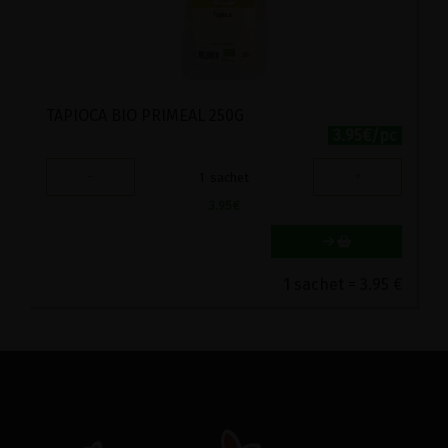
TAPIOCA BIO PRIMEAL 250G
3.95€/pc
-
+
1
sachet
3.95
€
1 sachet = 3.95 €