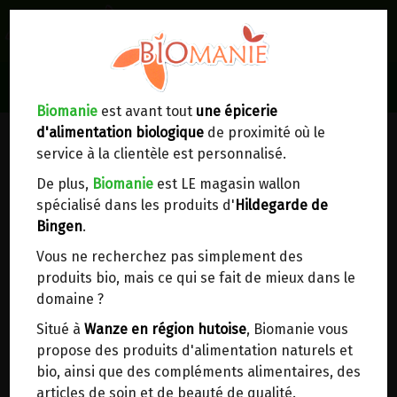
0
Lieux de réception/livraison
Livraison à votre domicile
Biomanie
est avant tout
une épicerie
FÉCULES, FARINES PRÉCUITES,
d'alimentation biologique
de proximité où le
Nous envoyons votre commande à votre
POUDRES PRÉPARATIONS
service à la clientèle est personnalisé.
domicile en
Belgique, France, Luxembourg,
DESSERT
Royaume-Uni, Suisse, Pays-Bas, Portugal,
De plus,
Biomanie
est LE magasin wallon
Espagne
. Pour
d'autres pays
, merci de nous
spécialisé dans les produits d'
Hildegarde de
contacter.
Bingen
.
Vous ne recherchez pas simplement des
Choisir ce lieu
produits bio, mais ce qui se fait de mieux dans le
domaine ?
EPICERIE BIO
>
Aides culinaires
>
Dans un point d'enlèvement BPost
Situé à
Wanze en région hutoise
, Biomanie vous
Fécules, Farines précuites, Poudres
propose des produits d'alimentation naturels et
préparations dessert
En choisissant un Point d’enlèvement ou un
bio, ainsi que des compléments alimentaires, des
distributeur bbox, vous permettez d’éviter des
articles de soin et de beauté de qualité.