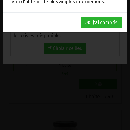
afin d'obtenir de plus amples informations.
Au magasin de Wanze (BE)
OK, j'ai compris.
Venez chercher votre commande au magasin,
le colis est disponible.
CACAO MAIGRE EN POUDRE EQUITABLE BIO KAOKA 250G
Choisir ce lieu
7.4€/pc
-
+
1
boîte
7.4
€
1 boîte = 7.40 €