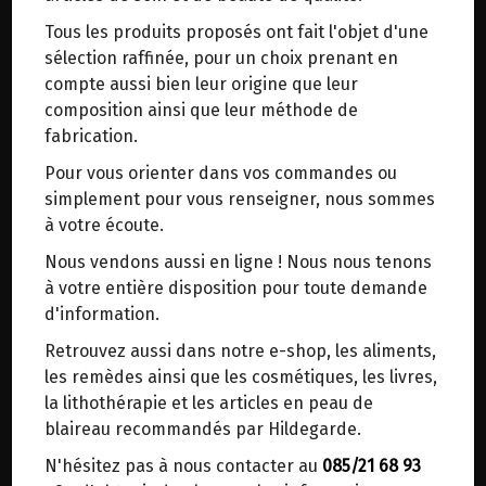
trajets inutiles. En posant ce choix, vous
Tous les produits proposés ont fait l'objet d'une
contribuez à la réduction des émissions de CO₂
sélection raffinée, pour un choix prenant en
de 30 % en moyenne. Et grâce au plus grand
compte aussi bien leur origine que leur
réseau de distribution de Belgique, il y a
composition ainsi que leur méthode de
toujours une solution près de chez vous.
TABLIER "CUISINEZ LE BONHEUR AVEC STE HILDEGARDE"
fabrication.
16.5€/pc
Venez chercher votre colis dans un point
Pour vous orienter dans vos commandes ou
d'enlèvement ou distributeur BBox de BPost :
-
+
1
pc
simplement pour vous renseigner, nous sommes
points d'enlèvement ou distributeurs BBox
16.5
€
à votre écoute.
Merci de signaler dans les commentaires, le
Nous vendons aussi en ligne ! Nous nous tenons
point d'enlèvement choisi.
à votre entière disposition pour toute demande
Sinon, vous pouvez envoyer un mail avec le
d'information.
point d'enlèvement désiré ou bien nous vous
Retrouvez aussi dans notre e-shop, les aliments,
recontacterons afin de déterminer ensemble le
les remèdes ainsi que les cosmétiques, les livres,
MAISON ECOLOGIQUE
>
Accessoires maison
lieu de livraison choisi.
la lithothérapie et les articles en peau de
blaireau recommandés par Hildegarde.
N'hésitez pas à nous contacter au
085/21 68 93
Choisir ce lieu