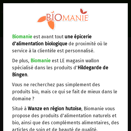
0
Lieux de réception/livraison
Livraison à votre domicile
Biomanie
est avant tout
une épicerie
ACCESSOIRES MAISON
d'alimentation biologique
de proximité où le
Nous envoyons votre commande à votre
service à la clientèle est personnalisé.
domicile en
Belgique, France, Luxembourg,
Royaume-Uni, Suisse, Pays-Bas, Portugal,
De plus,
Biomanie
est LE magasin wallon
Espagne
. Pour
d'autres pays
, merci de nous
spécialisé dans les produits d'
Hildegarde de
contacter.
Bingen
.
Vous ne recherchez pas simplement des
Choisir ce lieu
HILDEGARDE DE BINGEN
>
L'alimentation
>
produits bio, mais ce qui se fait de mieux dans le
Les Spécialités d'Hildegarde
domaine ?
Dans un point d'enlèvement BPost
Situé à
Wanze en région hutoise
, Biomanie vous
propose des produits d'alimentation naturels et
En choisissant un Point d’enlèvement ou un
bio, ainsi que des compléments alimentaires, des
distributeur bbox, vous permettez d’éviter des
articles de soin et de beauté de qualité.