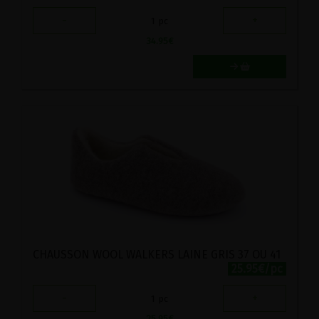
-
+
1
pc
34.95
€
CHAUSSON WOOL WALKERS LAINE GRIS 37 OU 41
25.95€/pc
-
+
1
pc
25.95
€