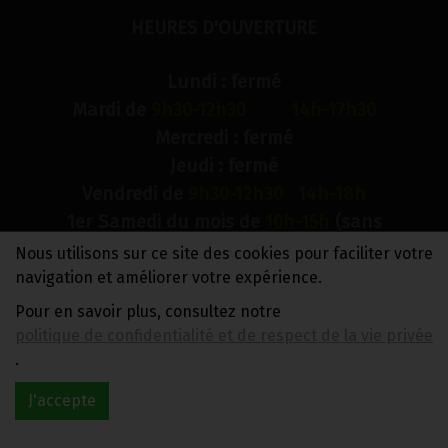
HEURES D'OUVERTURE
Lundi : fermé
Mardi de
9h30-12h30 14h-17h30
Mercredi : fermé
Jeudi : fermé
Vendredi de
9h30-12h30 14h-18h
1er Samedi du mois de
10h-15h
(sans
interruption)
Nous utilisons sur ce site des cookies pour faciliter votre
Dimanche : fermé
navigation et améliorer votre expérience.
Pour en savoir plus, consultez notre
N° de compte bancaire : BE88 0018 9900 2241
politique de confidentialité et de respect de la vie privée
TVA BE0733 949 609
.
J'accepte
Réalisé avec
par
MonSiteAMoi