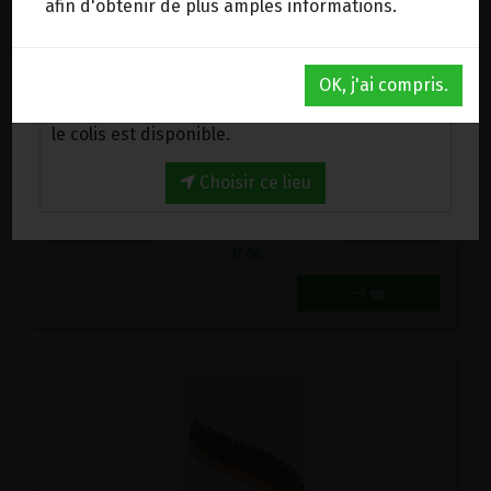
afin d'obtenir de plus amples informations.
Au magasin de Wanze (BE)
OK, j'ai compris.
Venez chercher votre commande au magasin,
le colis est disponible.
BILLES NETTOYANTES ACIER INOX ECOOE 1200PC
17.6€/pc
Choisir ce lieu
-
+
1
pc
17.6
€