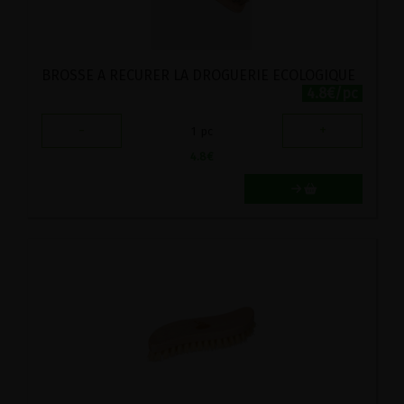
BROSSE A RECURER LA DROGUERIE ECOLOGIQUE
4.8€/pc
-
+
1
pc
4.8
€