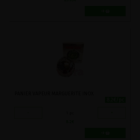
PANIER VAPEUR MARGUERITE INOX
8.2€/pc
-
+
1
pc
8.2
€