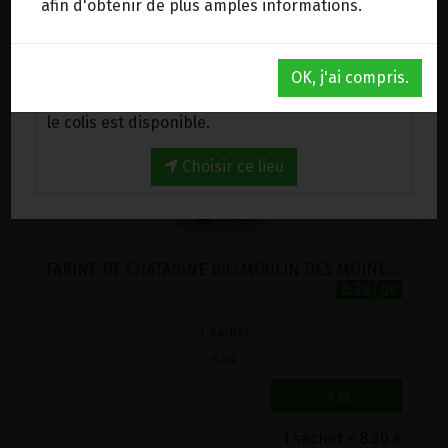
afin d'obtenir de plus amples informations.
1 sachet = 3.15 €
Au magasin de Wanze (BE)
OK, j'ai compris.
Venez chercher votre commande au magasin,
le colis est disponible.
Choisir ce lieu
FARINE DE CHATAIGNE BIO MOULIN DES MOINES 500G
8.2€/pc
-
+
1
sachet
8.2
€
1 sachet = 8.20 €