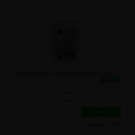
FARINE DE POIS-CHICHE BIO MOULIN DES MOINES 500G
3.25€/pc
-
+
1
sachet
3.25
€
1 sachet = 3.25 €