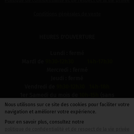
Politique de confidentialité et de respect de la vie privée
Conditions générales de vente
HEURES D'OUVERTURE
Lundi : fermé
Mardi de
9h30-12h30 14h-17h30
Mercredi : fermé
Jeudi : fermé
Vendredi de
9h30-12h30 14h-18h
1er Samedi du mois de
10h-15h
(sans
interruption)
Nous utilisons sur ce site des cookies pour faciliter votre
Dimanche : fermé
navigation et améliorer votre expérience.
Pour en savoir plus, consultez notre
N° de compte bancaire : BE88 0018 9900 2241
politique de confidentialité et de respect de la vie privée
TVA BE0733 949 609