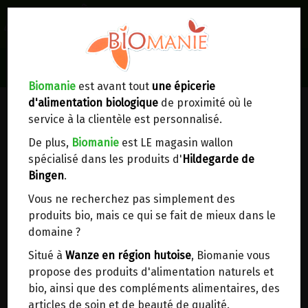
0
Lieux de réception/livraison
Livraison à votre domicile
Biomanie
est avant tout
une épicerie
FARINES
d'alimentation biologique
de proximité où le
Nous envoyons votre commande à votre
service à la clientèle est personnalisé.
domicile en
Belgique, France, Luxembourg,
Royaume-Uni, Suisse, Pays-Bas, Portugal,
De plus,
Biomanie
est LE magasin wallon
Espagne
. Pour
d'autres pays
, merci de nous
spécialisé dans les produits d'
Hildegarde de
contacter.
Bingen
.
Vous ne recherchez pas simplement des
Choisir ce lieu
produits bio, mais ce qui se fait de mieux dans le
domaine ?
Dans un point d'enlèvement BPost
Situé à
Wanze en région hutoise
, Biomanie vous
propose des produits d'alimentation naturels et
En choisissant un Point d’enlèvement ou un
bio, ainsi que des compléments alimentaires, des
distributeur bbox, vous permettez d’éviter des
articles de soin et de beauté de qualité.