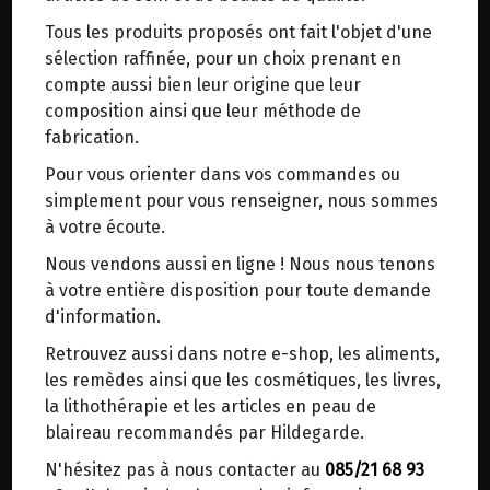
trajets inutiles. En posant ce choix, vous
Tous les produits proposés ont fait l'objet d'une
contribuez à la réduction des émissions de CO₂
sélection raffinée, pour un choix prenant en
EPICERIE BIO
>
Farines
de 30 % en moyenne. Et grâce au plus grand
compte aussi bien leur origine que leur
réseau de distribution de Belgique, il y a
composition ainsi que leur méthode de
toujours une solution près de chez vous.
fabrication.
Venez chercher votre colis dans un point
Pour vous orienter dans vos commandes ou
d'enlèvement ou distributeur BBox de BPost :
simplement pour vous renseigner, nous sommes
points d'enlèvement ou distributeurs BBox
à votre écoute.
Merci de signaler dans les commentaires, le
Nous vendons aussi en ligne ! Nous nous tenons
point d'enlèvement choisi.
à votre entière disposition pour toute demande
Sinon, vous pouvez envoyer un mail avec le
d'information.
FARINE COMPLETE DE SEIGLE BIO MELBIO 1KG
point d'enlèvement désiré ou bien nous vous
3.15€/pc
Retrouvez aussi dans notre e-shop, les aliments,
recontacterons afin de déterminer ensemble le
les remèdes ainsi que les cosmétiques, les livres,
-
+
1
sachet
lieu de livraison choisi.
la lithothérapie et les articles en peau de
3.15
€
blaireau recommandés par Hildegarde.
N'hésitez pas à nous contacter au
085/21 68 93
Choisir ce lieu