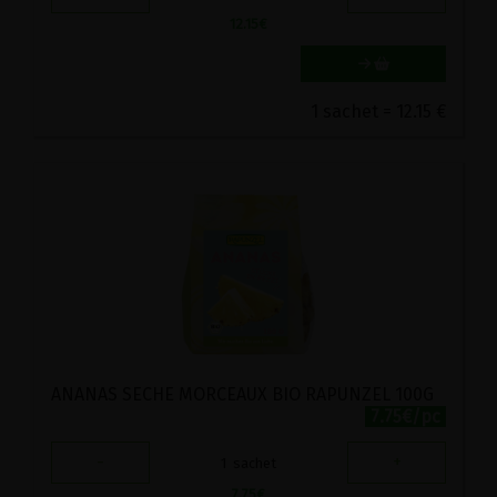
12.15
€
1 sachet = 12.15 €
ANANAS SECHE MORCEAUX BIO RAPUNZEL 100G
7.75€/pc
-
+
1
sachet
7.75
€