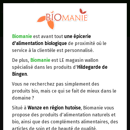
0
Lieux de réception/livraison
Livraison à votre domicile
Biomanie
est avant tout
une épicerie
d'alimentation biologique
de proximité où le
Nous envoyons votre commande à votre
service à la clientèle est personnalisé.
domicile en
Belgique, France, Luxembourg,
Royaume-Uni, Suisse, Pays-Bas, Portugal,
De plus,
Biomanie
est LE magasin wallon
Espagne
. Pour
d'autres pays
, merci de nous
spécialisé dans les produits d'
Hildegarde de
contacter.
Bingen
.
Vous ne recherchez pas simplement des
Choisir ce lieu
produits bio, mais ce qui se fait de mieux dans le
domaine ?
Dans un point d'enlèvement BPost
Situé à
Wanze en région hutoise
, Biomanie vous
propose des produits d'alimentation naturels et
En choisissant un Point d’enlèvement ou un
bio, ainsi que des compléments alimentaires, des
distributeur bbox, vous permettez d’éviter des
articles de soin et de beauté de qualité.