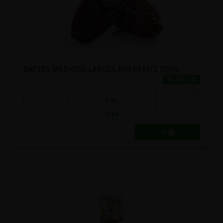
DATTES MEDJOOL LARGES BIO PEPITE 500G
14.6€/pc
-
+
1
pc
14.6
€