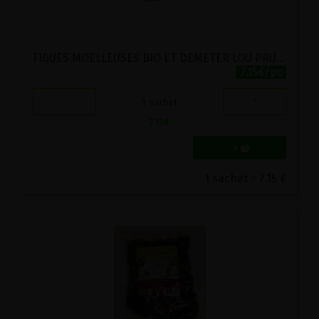
FIGUES MOELLEUSES BIO ET DEMETER LOU PRUNEL 250G
7.15€/pc
-
+
1
sachet
7.15
€
1 sachet = 7.15 €