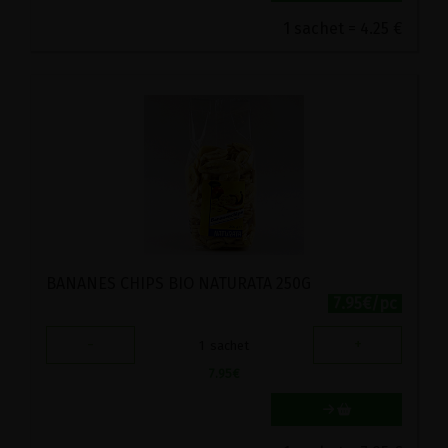
1 sachet = 4.25 €
BANANES CHIPS BIO NATURATA 250G
7.95€/pc
-
+
1
sachet
7.95
€