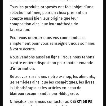
trajets inutiles. En posant ce choix, vous
Tous les produits proposés ont fait l'objet d'une
contribuez à la réduction des émissions de CO₂
MANGUES SECHEES EQUITABLE BIO
sélection raffinée, pour un choix prenant en
de 30 % en moyenne. Et grâce au plus grand
VIJAYA 125G
compte aussi bien leur origine que leur
réseau de distribution de Belgique, il y a
composition ainsi que leur méthode de
toujours une solution près de chez vous.
fabrication.
Origine : Burkina Fasso.
Venez chercher votre colis dans un point
Variété : Brooks.
Pour vous orienter dans vos commandes ou
d'enlèvement ou distributeur BBox de BPost :
simplement pour vous renseigner, nous sommes
points d'enlèvement ou distributeurs BBox
Séchées naturellement au soleil. Riches en
à votre écoute.
antioxydants et vitamines.
Merci de signaler dans les commentaires, le
Nous vendons aussi en ligne ! Nous nous tenons
point d'enlèvement choisi.
à votre entière disposition pour toute demande
Sinon, vous pouvez envoyer un mail avec le
d'information.
6.2€/pc
point d'enlèvement désiré ou bien nous vous
Retrouvez aussi dans notre e-shop, les aliments,
recontacterons afin de déterminer ensemble le
-
+
les remèdes ainsi que les cosmétiques, les livres,
1
sachet
lieu de livraison choisi.
la lithothérapie et les articles en peau de
6.2
€
blaireau recommandés par Hildegarde.
N'hésitez pas à nous contacter au
085/21 68 93
Choisir ce lieu