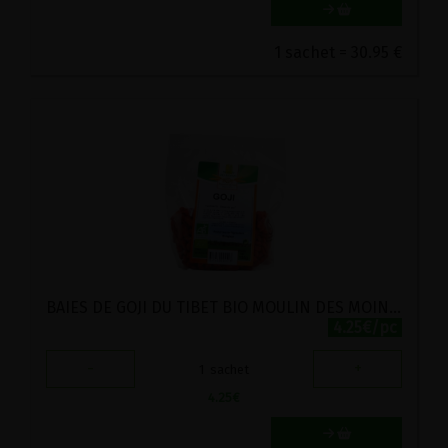
1 sachet = 30.95 €
BAIES DE GOJI DU TIBET BIO MOULIN DES MOINES 100G
4.25€/pc
-
+
1
sachet
4.25
€