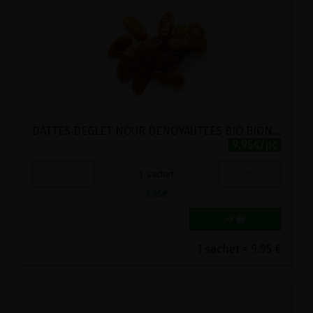
DATTES DEGLET NOUR DENOYAUTEES BIO BIONATURELS 1KG
9.95€/pc
-
+
1
sachet
9.95
€
1 sachet = 9.95 €