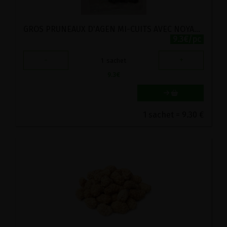
GROS PRUNEAUX D'AGEN MI-CUITS AVEC NOYAUX BIO FERME DU ROUSSET 500G
9.3€/pc
-
+
1
sachet
9.3
€
1 sachet = 9.30 €