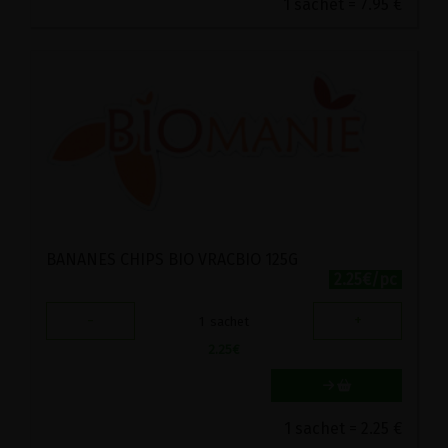
1 sachet = 7.95 €
BANANES CHIPS BIO VRACBIO 125G
2.25€/pc
-
+
1
sachet
2.25
€
1 sachet = 2.25 €