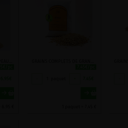
COUSCOUS DE GRAND EPEAUTRE BIO STADTMUHLE 500G
GRAINS COMPLETS DE GRAND EPEAUTRE STADTMUHLE LABEL HERTZKA 1KG
95€/pc
7.45€/pc
6.95
€
-
1
paquet
+
7.45
€
-
 6.95 €
1 paquet = 7.45 €