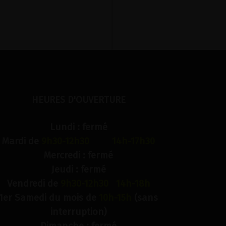
HEURES D'OUVERTURE
Lundi : fermé
Mardi de
9h30-12h30 14h-17h30
Mercredi : fermé
Jeudi : fermé
Vendredi de
9h30-12h30 14h-18h
1er Samedi du mois de
10h-15h
(sans
interruption)
Dimanche : fermé