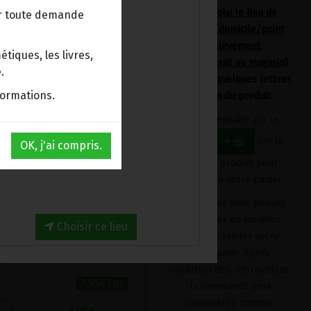
avoir choisi le lieu de
ur toute demande
livraison (domicile/point
d'enlèvement
tiques, les livres,
et concassé.
Bpost/retrait au magasin)
.
tuvé, séché à l'air et
en tapant quelques lettres
formations.
ransformer l'amidon de
du nom du produit
e boulgour beaucoup plus
Cliquez ensuite sur le
bouton
sur la
OK, j'ai compris.
s forme de couscous,
fiche du produit pour
l'ajouter à votre panier
à ébullition.
Produit que vous pouvez
supprimer ou modifier
poser à couvert 5 min.
Choisir ce lieu
avant de valider votre
commande. Après
ue.
validation des informations,
3.95€/pc
la commande sera
considérée comme