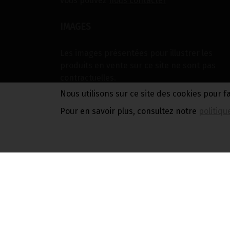
vous pouvez
nous contacter
IMAGES
Les images présentées pour illustrer les
produits en vente sur ce site ne sont pas
contractuelles.
Nous utilisons sur ce site des cookies pour f
Pour en savoir plus, consultez notre
politiqu