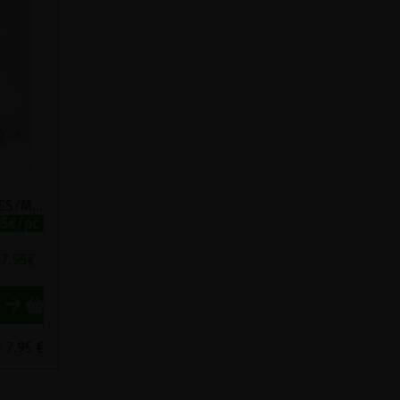
GRAINS EPEAUTRE PERLES/MONDES KERNOTTO LABEL HERTZKA STADTMUHLE 1KG
95€/pc
7.95
€
 7.95 €