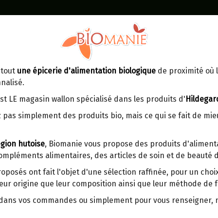
Identifiez-vous
Dans un point d'enlèvement BPost
 tout
une épicerie d'alimentation biologique
de proximité où l
MOMENT
CONTACT
nalisé.
En choisissant un Point d’enlèvement ou
Ven
tre
un distributeur bbox, vous permettez
maga
st LE magasin wallon spécialisé dans les produits d'
Hildegar
d’éviter des trajets inutiles. En posant ce
ays-
 pas simplement des produits bio, mais ce qui se fait de mi
choix, vous contribuez à la réduction des
s
émissions de CO₂ de 30 % en moyenne.
gion hutoise
, Biomanie vous propose des produits d'alimenta
Et grâce au plus grand réseau de
compléments alimentaires, des articles de soin et de beauté d
distribution de Belgique, il y a toujours
BOULGOUR OU CONCASSE 
une solution près de chez vous.
GERME BIO DEMETER MOUL
roposés ont fait l'objet d'une sélection raffinée, pour un cho
eur origine que leur composition ainsi que leur méthode de f
Venez chercher votre colis dans un point
500G
d'enlèvement ou distributeur BBox de
r dans vos commandes ou simplement pour vous renseigner,
BPost :
Origine : France.