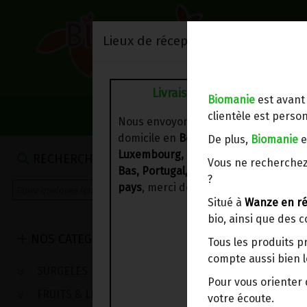
Lieux de réception/livraison
Livraison à votre domicile
Biomanie
est avant
NOS VENTES DU 
clientèle est person
Nous envoyons votre commande à vo
domicile en
Belgique, France,
De plus,
Biomanie
e
Luxembourg, Royaume-Uni, Suisse, P
RECHERCHE
Vous ne recherchez
Bas, Portugal, Espagne
. Pour
d'autre
?
pays
, merci de nous contacter.
Situé à
Wanze en ré
bio, ainsi que des 
NOS CATEGORIES
Tous les produits p
compte aussi bien l
SURGELES
Pour vous oriente
FRUITS & LEGUMES
votre écoute.