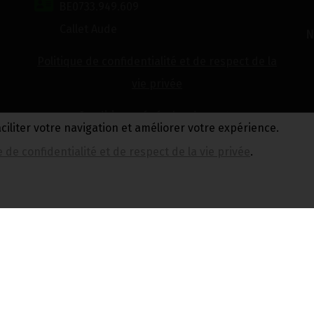
BE0733.949.609
Callet Aude
N
Politique de confidentialité et de respect de la
vie privée
Conditions générales de vente
aciliter votre navigation et améliorer votre expérience.
e de confidentialité et de respect de la vie privée
.
Réalisé avec
par
MonSiteAMoi