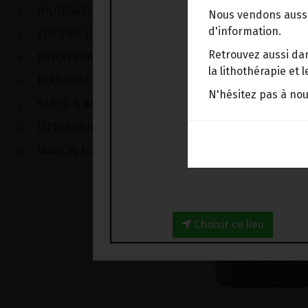
HILDEGARDE DE BINGEN
Nous vendons aussi
d'information.
EPICERIE BIO
Retrouvez aussi dan
RAYON FRAIS
la lithothérapie et
BOULANGERIE
N'hésitez pas à no
SANTE & BIEN-ETRE
LITTERATURE
MAISON ECOLOGIQUE
Choisir ce lieu