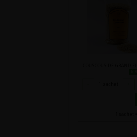
6.
-
1
sachet
+
1 sachet =