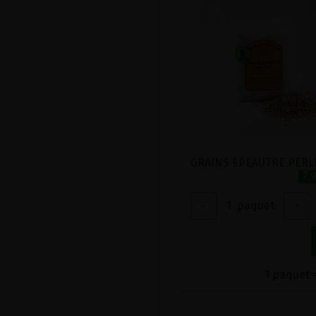
7.
-
1
paquet
+
1 paquet =