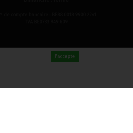
° de compte bancaire : BE88 0018 9900 2241
TVA BE0733 949 609
J'accepte