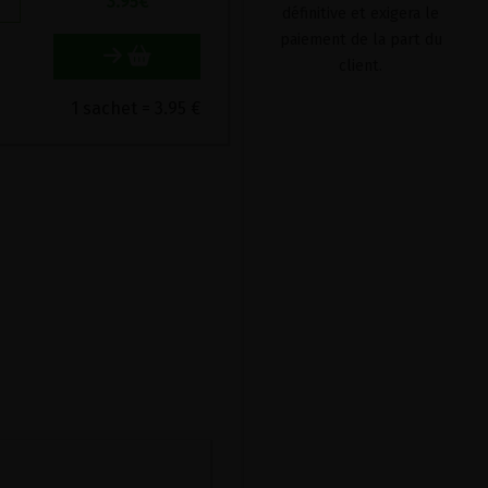
3.95
€
définitive et exigera le
paiement de la part du
client.
1 sachet = 3.95 €