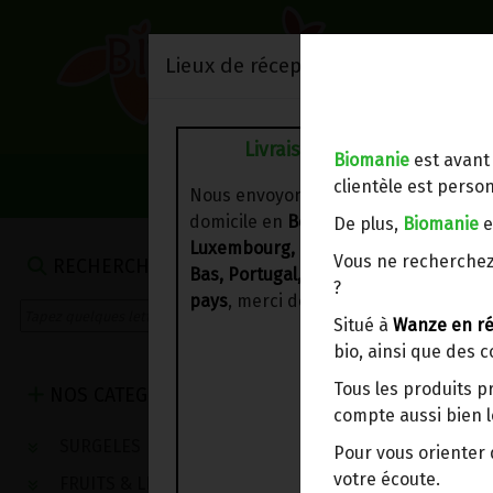
Lieux de réception/livraison
Livraison à votre domicile
Biomanie
est avant
NOS VENTES DU 
clientèle est person
Nous envoyons votre commande à vo
domicile en
Belgique, France,
De plus,
Biomanie
e
Luxembourg, Royaume-Uni, Suisse, P
Vous ne recherchez
RECHERCHE
Bas, Portugal, Espagne
. Pour
d'autre
?
pays
, merci de nous contacter.
Situé à
Wanze en ré
bio, ainsi que des 
Tous les produits p
NOS CATEGORIES
compte aussi bien l
SURGELES
Pour vous oriente
votre écoute.
FRUITS & LEGUMES