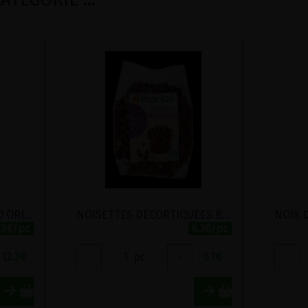
AMANDES BLANCHES BIO ORIGAMI 500G
NOISETTES DECORTIQUEES BIO MARKAL 250G
.3€/pc
6.1€/pc
12.3
€
-
1
pc
+
6.1
€
-