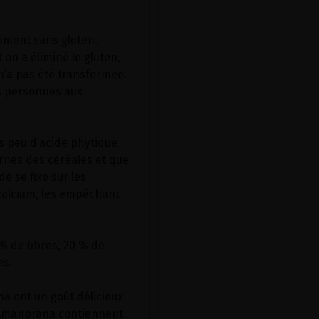
lement sans gluten.
on a éliminé le gluten,
n’a pas été transformée.
es personnes aux
ès peu d’acide phytique
rnes des céréales et que
de se fixe sur les
e calcium, les empêchant
.
% de fibres, 20 % de
es.
a ont un goût délicieux
d’Amanprana contiennent