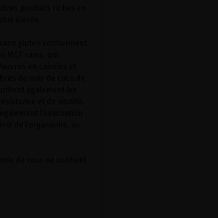
utres produits riches en
plus élevée.
o sans gluten contiennent
es MCT sains, qui
Pauvres en calories et
ibres de noix de coco de
rifient également les
sistance et de vitalité.
 également l’évacuation
rol de l’organisme, au
 noix de coco ne contient