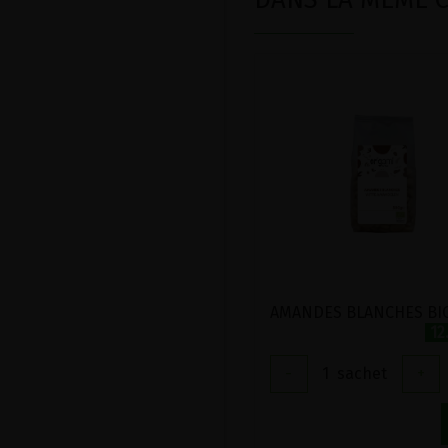
12
-
1
sachet
+