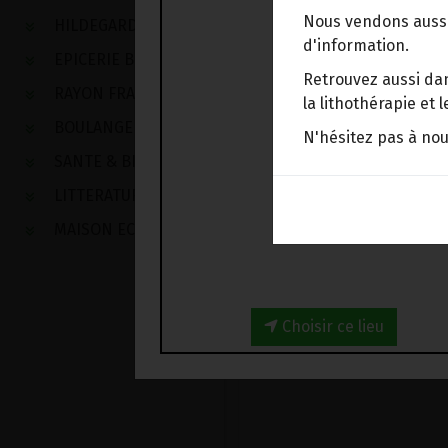
Nous vendons aussi
HILDEGARDE DE BINGEN
d'information.
EPICERIE BIO
Retrouvez aussi dan
RAYON FRAIS
la lithothérapie et
BOULANGERIE
N'hésitez pas à no
SANTE & BIEN-ETRE
LITTERATURE
MAISON ECOLOGIQUE
Choisir ce lieu