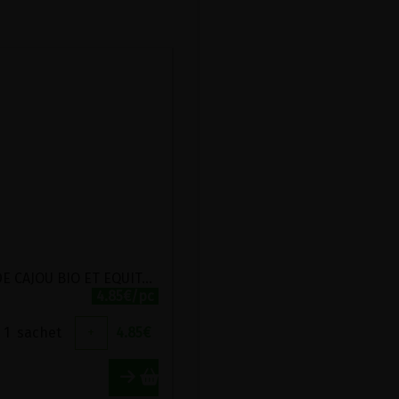
NOIX DE CAJOU BIO ET EQUITABLES HORIZON 175G
4.85€/pc
1
sachet
+
4.85
€