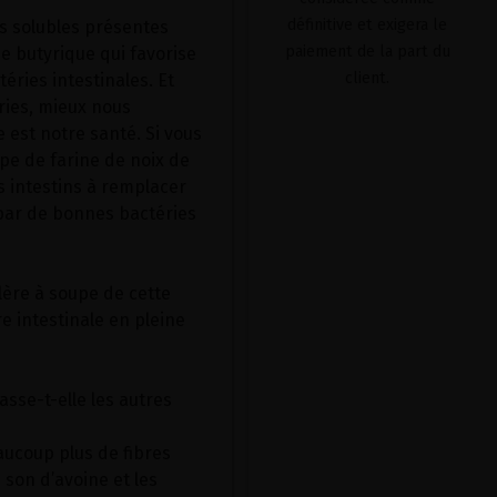
définitive et exigera le
s solubles présentes
paiement de la part du
e butyrique qui favorise
client.
ries intestinales. Et
ries, mieux nous
 est notre santé. Si vous
pe de farine de noix de
s intestins à remplacer
par de bonnes bactéries
illère à soupe de cette
e intestinale en pleine
asse-t-elle les autres
aucoup plus de fibres
e son d’avoine et les