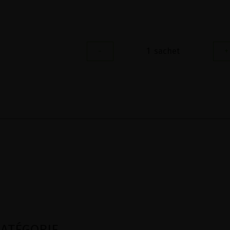
-
1
sachet
+
TÉGORIE ...