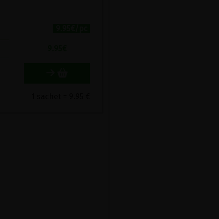
9.95€/pc
9.95
€
1 sachet = 9.95 €