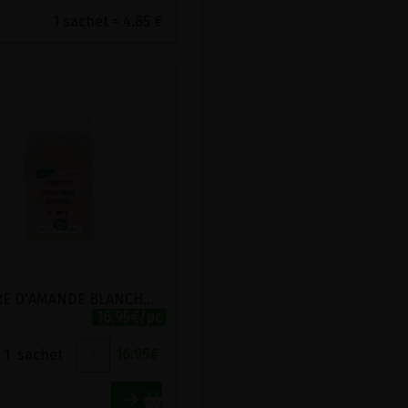
1 sachet = 4.85 €
POUDRE D'AMANDE BLANCHE BIO TERRASANA 500G
16.95€/pc
1
sachet
+
16.95
€