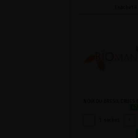
1 sachet = 
47
-
1
sachet
+