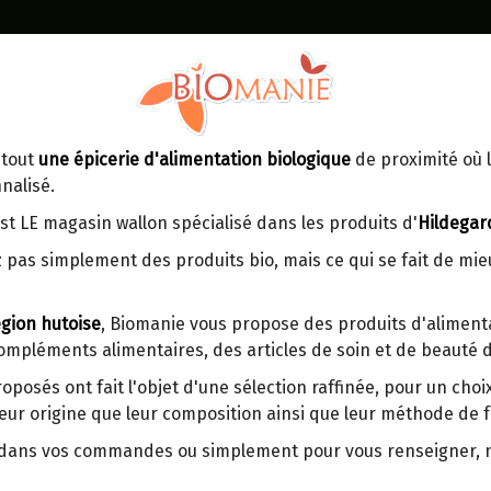
Identifiez-vous
Dans un point d'enlèvement BPost
 tout
une épicerie d'alimentation biologique
de proximité où l
MOMENT
CONTACT
nalisé.
En choisissant un Point d’enlèvement ou
Ven
tre
un distributeur bbox, vous permettez
maga
st LE magasin wallon spécialisé dans les produits d'
Hildegar
d’éviter des trajets inutiles. En posant ce
ays-
 pas simplement des produits bio, mais ce qui se fait de mi
choix, vous contribuez à la réduction des
s
émissions de CO₂ de 30 % en moyenne.
gion hutoise
, Biomanie vous propose des produits d'alimenta
Et grâce au plus grand réseau de
compléments alimentaires, des articles de soin et de beauté d
distribution de Belgique, il y a toujours
POUDRE DE COCO CRUE B
une solution près de chez vous.
500G
roposés ont fait l'objet d'une sélection raffinée, pour un cho
eur origine que leur composition ainsi que leur méthode de f
Venez chercher votre colis dans un point
d'enlèvement ou distributeur BBox de
Qualité extra premium.
r dans vos commandes ou simplement pour vous renseigner,
BPost :
Naturellement sans gluten.