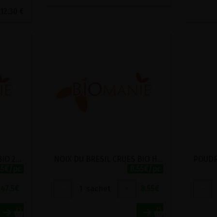
12.30 €
NOIX DU BRESIL CRUES BIO 2KG
NOIX DU BRESIL CRUES BIO HORIZON 150G
.5€/pc
8.55€/pc
47.5
€
-
1
sachet
+
8.55
€
-