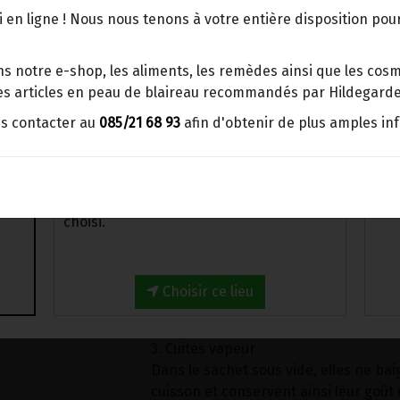
points d'enlèvement ou distributeurs
 en ligne ! Nous nous tenons à votre entière disposition po
Les châtaignes Inov'fruit cuites et pel
BBox
plus de goût et de moelleux.
Merci de signaler dans les
s notre e-shop, les aliments, les remèdes ainsi que les cosmé
commentaires, le point d'enlèvement
Leurs secrets?
 les articles en peau de blaireau recommandés par Hildegarde
choisi.
us contacter au
085/21 68 93
afin d'obtenir de plus amples in
1. Pelées à froid
Sinon, vous pouvez envoyer un mail avec
Pelées avec un procédé innovant, elle
le point d'enlèvement désiré ou bien
la châtaigne, avec beaucoup de saveur
nous vous recontacterons afin de
prime.
déterminer ensemble le lieu de livraison
choisi.
2. Conditionnées sous vide, prêtes à l
Ce mode de conservation moderne, pr
permet une meilleure conservation de
Choisir ce lieu
moelleux de la châtaigne.
3. Cuites vapeur
Dans le sachet sous vide, elles ne ba
cuisson et conservent ainsi leur goût 