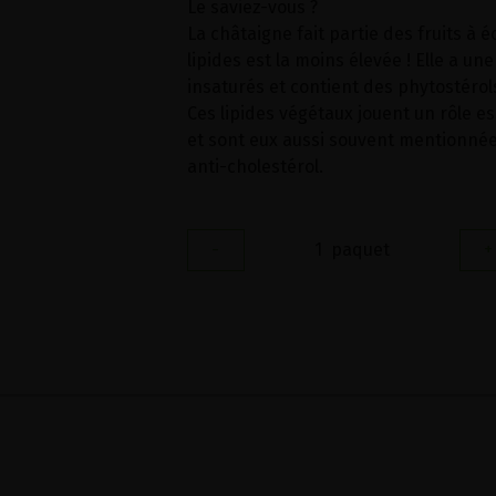
Le saviez-vous ?
La châtaigne fait partie des fruits à é
lipides est la moins élevée ! Elle a un
insaturés et contient des phytostérols
Ces lipides végétaux jouent un rôle e
et sont eux aussi souvent mentionnée
anti-cholestérol.
-
1
paquet
+