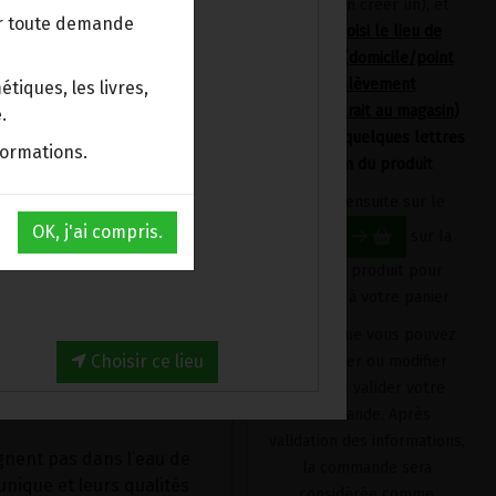
devrez en créer un), et
ur toute demande
avoir choisi le lieu de
ées :
livraison (domicile/point
d'enlèvement
tiques, les livres,
Bpost/retrait au magasin)
.
en tapant quelques lettres
formations.
du nom du produit
s gardent le vrai goût de
Cliquez ensuite sur le
 et les vitamines en
OK, j'ai compris.
bouton
sur la
fiche du produit pour
l'ajouter à votre panier
’emploi
atique et de qualité
Produit que vous pouvez
 la saveur et du
Choisir ce lieu
supprimer ou modifier
avant de valider votre
commande. Après
validation des informations,
ignent pas dans l’eau de
la commande sera
unique et leurs qualités
considérée comme