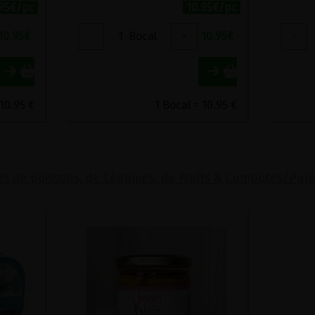
.95€/pc
10.95€/pc
10.95
€
-
1
Bocal
+
10.95
€
-
 10.95 €
1 Bocal = 10.95 €
s de poissons, de Légumes, de Fruits & Compotes/Pur