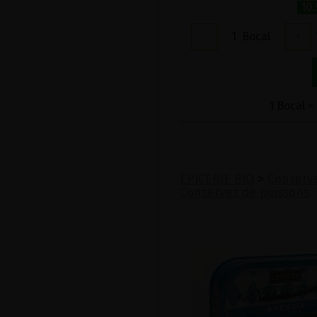
10
-
1
Bocal
+
1 Bocal =
EPICERIE BIO
>
Conserve
Conserves de poissons