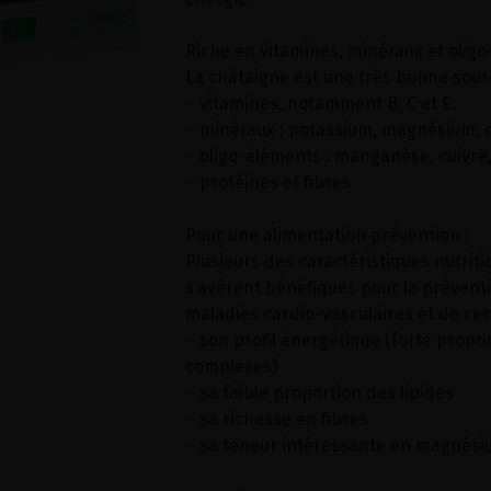
Riche en vitamines, minéraux et oligo
La châtaigne est une très bonne sour
– vitamines, notamment B, C et E.
– minéraux : potassium, magnésium, ca
– oligo-éléments : manganèse, cuivre, 
– protéines et fibres
Pour une alimentation prévention :
Plusieurs des caractéristiques nutriti
s’avèrent bénéfiques pour la prévent
maladies cardio-vasculaires et de cer
– son profil énergétique (forte propo
complexes)
– sa faible proportion des lipides
– sa richesse en fibres
– sa teneur intéressante en magnésiu