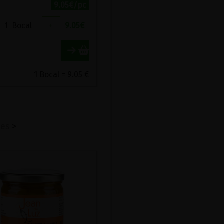
9.05€/pc
1
Bocal
+
9.05
€
1 Bocal = 9.05 €
ées
>