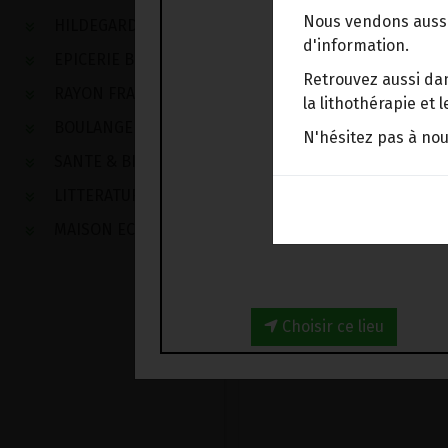
Nous vendons aussi
HILDEGARDE DE BINGEN
d'information.
EPICERIE BIO
Retrouvez aussi dan
RAYON FRAIS
la lithothérapie et
BOULANGERIE
N'hésitez pas à no
SANTE & BIEN-ETRE
LITTERATURE
MAISON ECOLOGIQUE
Choisir ce lieu