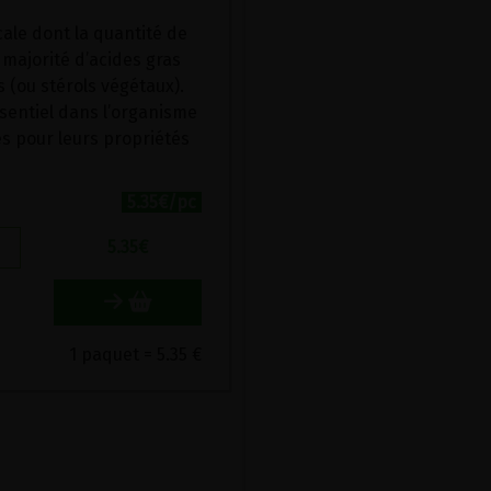
cale dont la quantité de
e majorité d’acides gras
 (ou stérols végétaux).
ssentiel dans l’organisme
s pour leurs propriétés
5.35€/pc
5.35
€
1 paquet = 5.35 €