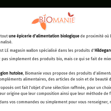
Identifiez-vous
Dans un point d'enlèvement BPost
 tout
une épicerie d'alimentation biologique
de proximité où l
MOMENT
CONTACT
nalisé.
En choisissant un Point d’enlèvement ou
Ven
tre
un distributeur bbox, vous permettez
maga
st LE magasin wallon spécialisé dans les produits d'
Hildegar
d’éviter des trajets inutiles. En posant ce
ays-
 pas simplement des produits bio, mais ce qui se fait de mi
choix, vous contribuez à la réduction des
s
émissions de CO₂ de 30 % en moyenne.
gion hutoise
, Biomanie vous propose des produits d'alimenta
Et grâce au plus grand réseau de
compléments alimentaires, des articles de soin et de beauté d
distribution de Belgique, il y a toujours
CHATAIGNES CUITES SOUS-
une solution près de chez vous.
INOV'FRUITS 200G
roposés ont fait l'objet d'une sélection raffinée, pour un cho
eur origine que leur composition ainsi que leur méthode de f
Venez chercher votre colis dans un point
Origine : France (Périgord).
d'enlèvement ou distributeur BBox de
r dans vos commandes ou simplement pour vous renseigner,
BPost :
Naturellement sans gluten. Prêtes à