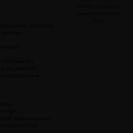
définitive et exigera le
paiement de la part du
client.
électionnées, offrant une
s goûteuse.
nne santé.
 intestinale des
n, elle peut être
ue (intolérance au
sente
énergie.
ibilité après cuisson et
ogressivement leur