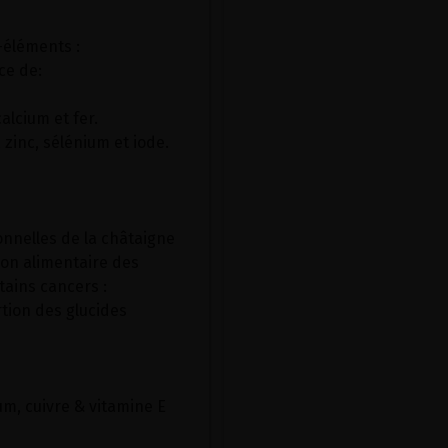
-éléments :
ce de:
lcium et fer.
zinc, sélénium et iode.
onnelles de la châtaigne
ion alimentaire des
tains cancers :
rtion des glucides
m, cuivre & vitamine E