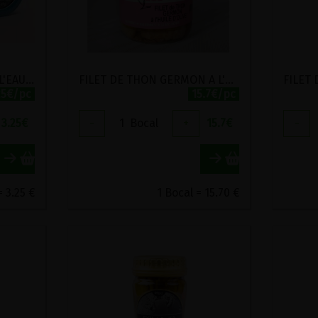
ANCHOIS AU NATUREL A L'EAU DE SOURCE LA BONNE MER 69G
FILET DE THON GERMON A L'HUILE D'OLIVE BIOLOGIQUE JEAN DE LUZ 380G
25€/pc
15.7€/pc
3.25
€
-
1
Bocal
+
15.7
€
-
= 3.25 €
1 Bocal = 15.70 €