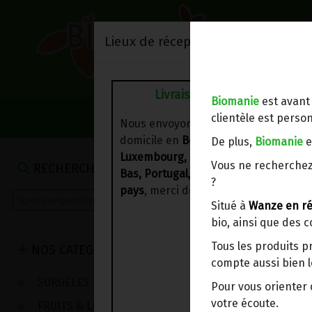
Lieux de réception/livraison
Livraison à votre domicile
Biomanie
est avant
NOS VENTES DU 
clientèle est person
Nous envoyons votre commande à vo
domicile en
Belgique, France,
De plus,
Biomanie
e
Luxembourg, Royaume-Uni, Suisse, P
Vous ne recherchez
RECHERCHE
Bas, Portugal, Espagne
. Pour
d'autre
?
pays
, merci de nous contacter.
Situé à
Wanze en ré
bio, ainsi que des 
Tous les produits p
NOS CATEGORIES
compte aussi bien l
SURGELES
Pour vous oriente
votre écoute.
FRUITS & LEGUMES