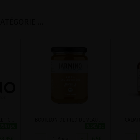
TÉGORIE ...
BOUILLON D'OS DE POULET CONCENTRE BIO JARMINO 220G
BOUILLON DE PIED DE VEAU BIO JARMINO 350ML
.95€/pc
6.5€/pc
33.95
€
-
1
Bocal
+
6.5
€
-