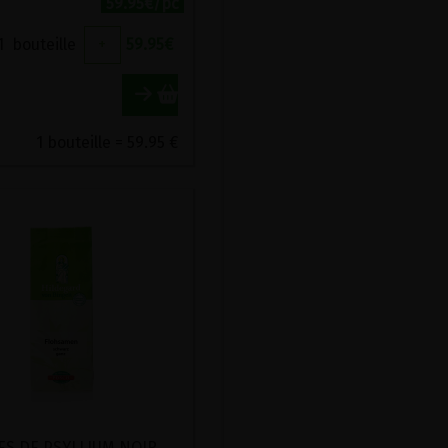
59.95€/pc
1
bouteille
+
59.95
€
1 bouteille = 59.95 €
GRAINES DE PSYLLIUM NOIR BIO POSCH 200G