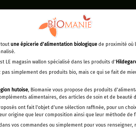
Identifiez-vous
Dans un point d'enlèvement BPost
 tout
une épicerie d'alimentation biologique
de proximité où l
MOMENT
CONTACT
nalisé.
En choisissant un Point d’enlèvement ou
Ven
tre
un distributeur bbox, vous permettez
maga
st LE magasin wallon spécialisé dans les produits d'
Hildegar
d’éviter des trajets inutiles. En posant ce
ays-
 pas simplement des produits bio, mais ce qui se fait de mi
choix, vous contribuez à la réduction des
s
émissions de CO₂ de 30 % en moyenne.
gion hutoise
, Biomanie vous propose des produits d'alimenta
Et grâce au plus grand réseau de
compléments alimentaires, des articles de soin et de beauté d
distribution de Belgique, il y a toujours
CURE A L'OR : BISCUITS
une solution près de chez vous.
roposés ont fait l'objet d'une sélection raffinée, pour un cho
Sur commande exclusivement.
eur origine que leur composition ainsi que leur méthode de f
Venez chercher votre colis dans un point
d'enlèvement ou distributeur BBox de
r dans vos commandes ou simplement pour vous renseigner,
Cette cure à l'or permet de préparer
BPost :