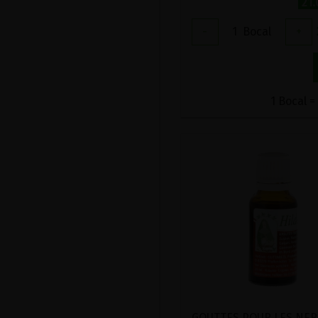
21
-
1
Bocal
+
1 Bocal =