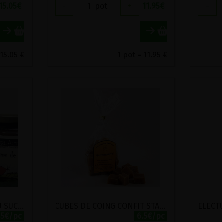
15.05
€
-
1
pot
+
11.95
€
-
 15.05 €
1 pot = 11.95 €
CREME DE CHATAIGNE AU SUCRE DE CANNE COMPLET BIO SOLALTER 330G
CUBES DE COING CONFIT STADTMUHLE 150G
95€/pc
6.5€/pc