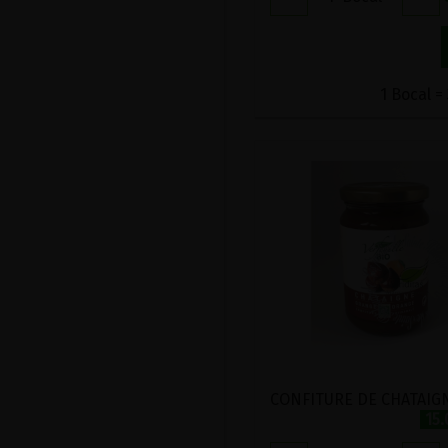
1 Bocal =
15