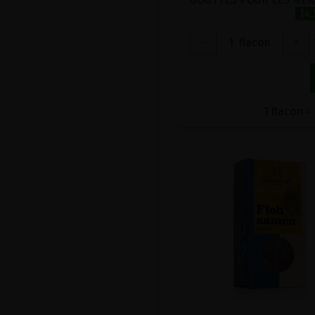
14
-
1
flacon
+
1 flacon =