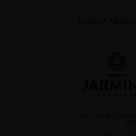
DANS LA MÊME CA
33
-
1
Bocal
+