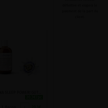
définitive et exigera le
paiement de la part du
client.
CALMINA SLEEP POWER! GUTSMIEDL 20ML
20.3€/pc
1
flacon
+
20.3
€