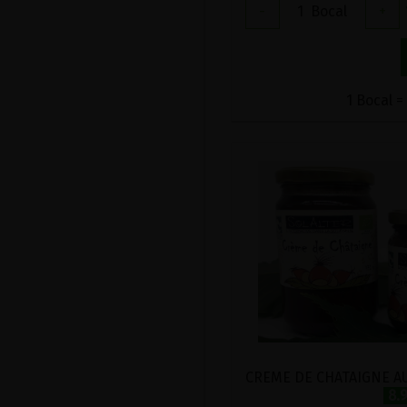
-
1
Bocal
+
1 Bocal =
8.