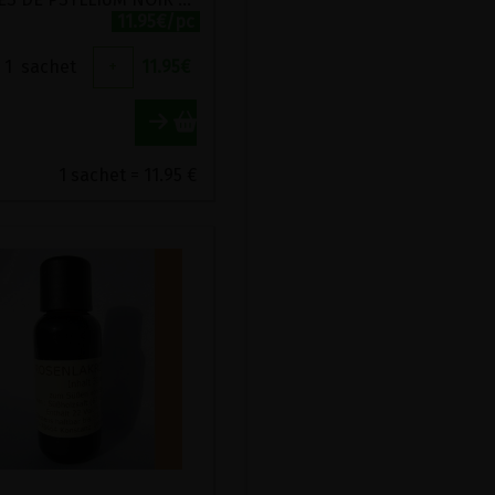
11.95€/pc
1
sachet
+
11.95
€
1 sachet = 11.95 €