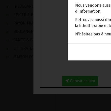
Nous vendons aussi
HILDEGARDE DE BINGEN
d'information.
EPICERIE BIO
Retrouvez aussi dan
RAYON FRAIS
la lithothérapie et
BOULANGERIE
N'hésitez pas à no
SANTE & BIEN-ETRE
LITTERATURE
MAISON ECOLOGIQUE
Choisir ce lieu