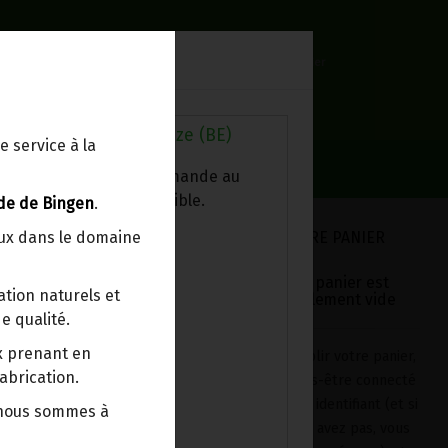
0
Lieu de réception
Mon panier
Livraison à votre domicile
0.00 €
Au magasin de Wanze (BE)
e service à la
ez chercher votre commande au
sin, le colis est disponible.
de de Bingen
.
VOTRE PANIER
eux dans le domaine
Votre panier est
tion naturels et
actuellement vide
e qualité.
ix prenant en
Pour remplir votre panier,
abrication.
après vous-être connecté
avec votre identifiant (et si
 nous sommes à
 deux gâteaux qui vous
vous n'en avez pas, vous