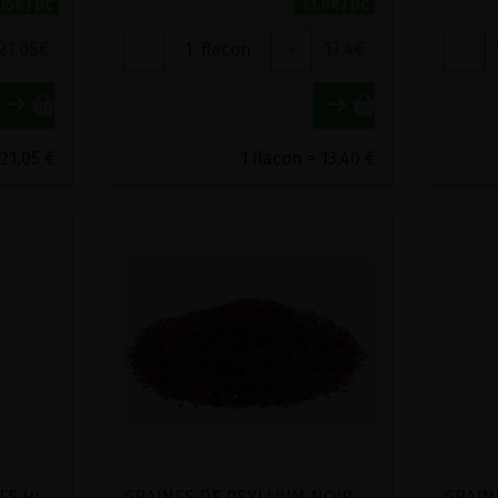
.05€/pc
13.4€/pc
21.05
€
-
1
flacon
+
13.4
€
-
 21.05 €
1 flacon = 13.40 €
GOUTTES POUR LES NERFS HILDEGARDE DE BINGEN GUTSMIEDL 20ML
GRAINES DE PSYLLIUM NOIR BIO JURA 500G