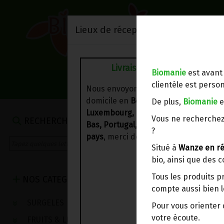
Lieux de réception/livraison
Livraison à votre domicile
Biomanie
est avant
NOS VENTES DU 
clientèle est person
Nous envoyons votre commande à vo
domicile en
Belgique, France,
De plus,
Biomanie
e
Luxembourg, Royaume-Uni, Suisse, P
Vous ne recherchez
RECHERCHE
Bas, Portugal, Espagne
. Pour
d'autre
?
pays
, merci de nous contacter.
Situé à
Wanze en ré
bio, ainsi que des 
Tous les produits p
NOS CATEGORIES
compte aussi bien l
SURGELES
Pour vous oriente
votre écoute.
FRUITS & LEGUMES