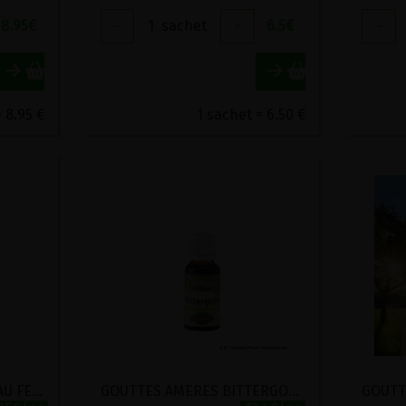
8.95
€
-
1
sachet
+
6.5
€
-
= 8.95 €
1 sachet = 6.50 €
ELECTUAIRE DE POIRES AU FENOUIL DES ALPES BIO VIRIDITAS 360G
GOUTTES AMERES BITTERGOLD POSCH 20ML