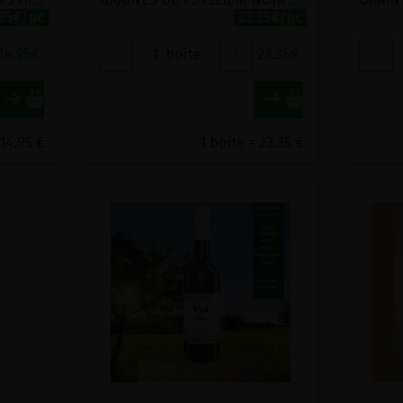
.95€/pc
23.35€/pc
14.95
€
-
1
boîte
+
23.35
€
-
 14.95 €
1 boîte = 23.35 €