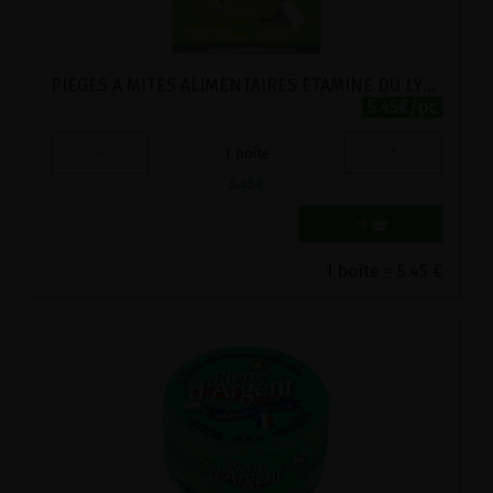
PIEGES A MITES ALIMENTAIRES ETAMINE DU LYS 2PC
5.45€/pc
-
+
1
boîte
5.45
€
1 boîte = 5.45 €