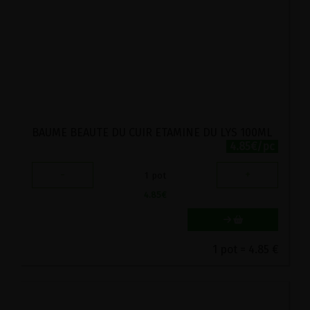
BAUME BEAUTE DU CUIR ETAMINE DU LYS 100ML
4.85€/pc
-
+
1
pot
4.85
€
1 pot = 4.85 €