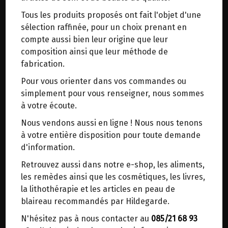
trajets inutiles. En posant ce choix, vous
Tous les produits proposés ont fait l'objet d'une
contribuez à la réduction des émissions de CO₂
Origine : France.
sélection raffinée, pour un choix prenant en
de 30 % en moyenne. Et grâce au plus grand
compte aussi bien leur origine que leur
réseau de distribution de Belgique, il y a
Pour toute la maison: formule totalement
composition ainsi que leur méthode de
toujours une solution près de chez vous.
naturelle, sans conservateur, sans colorants,
fabrication.
Venez chercher votre colis dans un point
sans parfums de synthèse.
Pour vous orienter dans vos commandes ou
d'enlèvement ou distributeur BBox de BPost :
Sans perturbateurs endocriniens.
simplement pour vous renseigner, nous sommes
points d'enlèvement ou distributeurs BBox
à votre écoute.
Embout applicateur à écoulement modulable
Merci de signaler dans les commentaires, le
avec bouchon.
Nous vendons aussi en ligne ! Nous nous tenons
point d'enlèvement choisi.
à votre entière disposition pour toute demande
Sinon, vous pouvez envoyer un mail avec le
Pour la cuisine, y compris le plan de travail, pour
d'information.
point d'enlèvement désiré ou bien nous vous
la salle de bain, pour le bricolage et le jardin.
Retrouvez aussi dans notre e-shop, les aliments,
recontacterons afin de déterminer ensemble le
les remèdes ainsi que les cosmétiques, les livres,
lieu de livraison choisi.
Adhère aux parois, détartre, dégraisse, nettoie et
la lithothérapie et les articles en peau de
fait briller.
blaireau recommandés par Hildegarde.
N'hésitez pas à nous contacter au
085/21 68 93
Le gel adhère sur toutes les surfaces. Il est apte
Choisir ce lieu