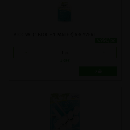
BLOC WC (1 BLOC + 1 PANIER) ARCYVERT
4.95€/pc
-
+
1
pc
4.95
€