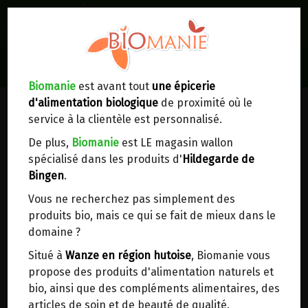
0
Lieux de réception/livraison
Livraison à votre domicile
Biomanie
est avant tout
une épicerie
d'alimentation biologique
de proximité où le
Nous envoyons votre commande à votre
service à la clientèle est personnalisé.
domicile en
Belgique, France, Luxembourg,
Royaume-Uni, Suisse, Pays-Bas, Portugal,
De plus,
Biomanie
est LE magasin wallon
Espagne
. Pour
d'autres pays
, merci de nous
spécialisé dans les produits d'
Hildegarde de
contacter.
Bingen
.
Vous ne recherchez pas simplement des
Choisir ce lieu
produits bio, mais ce qui se fait de mieux dans le
domaine ?
Dans un point d'enlèvement BPost
Situé à
Wanze en région hutoise
, Biomanie vous
propose des produits d'alimentation naturels et
VINAIGRE EN GEL MENTHE 14° LA
En choisissant un Point d’enlèvement ou un
bio, ainsi que des compléments alimentaires, des
distributeur bbox, vous permettez d’éviter des
COMPAGNIE DU BICARBONATE 1L
articles de soin et de beauté de qualité.