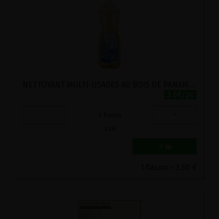
NETTOYANT MULTI-USAGES AU BOIS DE PANAMA NATURE MANNAVITAL 1L
3.6€/pc
-
+
1
flacon
3.6
€
1 flacon = 3.60 €