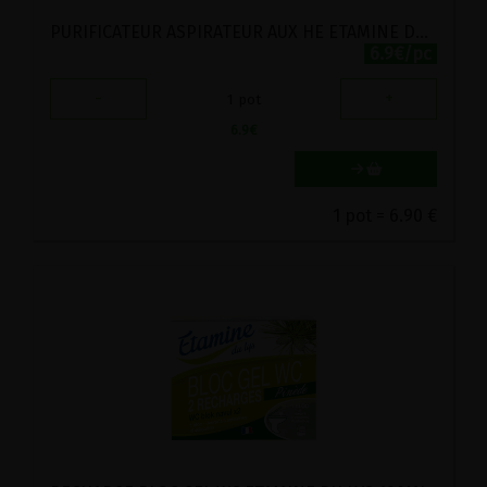
PURIFICATEUR ASPIRATEUR AUX HE ETAMINE DU LYS 50G
6.9€/pc
-
+
1
pot
6.9
€
1 pot = 6.90 €