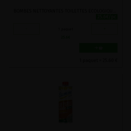
BOMBES NETTOYANTES TOILETTES ECOLOGIQUES MENTHE-EUCALYPTUS YOKUU 30PC
25.6€/pc
-
+
1
paquet
25.6
€
1 paquet = 25.60 €