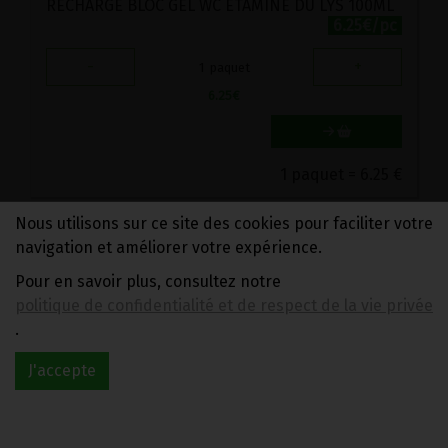
RECHARGE BLOC GEL WC ETAMINE DU LYS 100ML
6.25€/pc
-
+
1
paquet
6.25
€
1 paquet = 6.25 €
Nous utilisons sur ce site des cookies pour faciliter votre
navigation et améliorer votre expérience.
Pour en savoir plus, consultez notre
politique de confidentialité et de respect de la vie privée
.
J'accepte
RECHARGES BLOC WC ARCYVERT 2PC