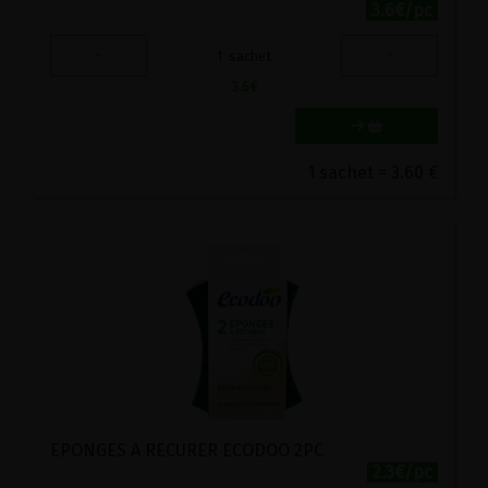
3.6€/pc
-
+
1
sachet
3.6
€
1 sachet = 3.60 €
EPONGES A RECURER ECODOO 2PC
2.3€/pc