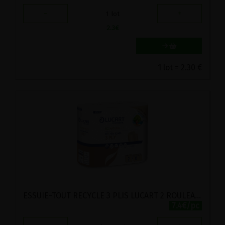
-
+
1
lot
2.3
€
1 lot = 2.30 €
ESSUIE-TOUT RECYCLE 3 PLIS LUCART 2 ROULEAUX
7.4€/pc