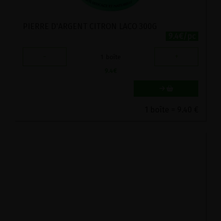
PIERRE D'ARGENT CITRON LACO 300G
9.4€/pc
-
+
1
boîte
9.4
€
1 boîte = 9.40 €