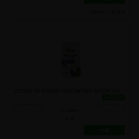
1 flacon = 12.15 €
LESSIVE EN POUDRE CONCENTREE BIOTOP 2KG
14.3€/pc
-
+
1
sachet
14.3
€