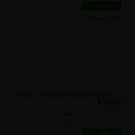
1 flacon = 4.15 €
HYGIENE + DESINFECTANT EUCALYPTUS BIO ECOCERT ETAMINE DU LYS 1L
12.15€/pc
-
+
1
flacon
12.15
€