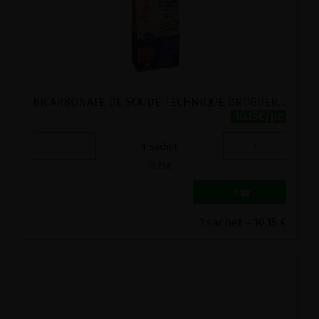
BICARBONATE DE SOUDE TECHNIQUE DROGUERIE ECO 2.5KG
10.15€/pc
-
+
1
sachet
10.15
€
1 sachet = 10.15 €