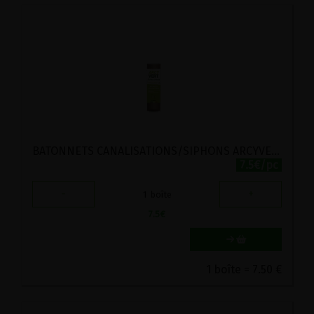
BATONNETS CANALISATIONS/SIPHONS ARCYVERT 12 PIECES
7.5€/pc
-
+
1
boîte
7.5
€
1 boîte = 7.50 €