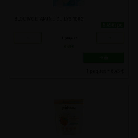
BLOC WC ETAMINE DU LYS 100G
6.45€/pc
-
+
1
paquet
6.45
€
1 paquet = 6.45 €