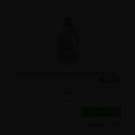
LESSIVE LIQUIDE ECOLOGIQUE CONCENTREE AUX NOIX DE LAVAGE-VERVEINE "CLEANUT" ALMAWIN 750ML
7.05€/pc
-
+
1
flacon
7.05
€
1 flacon = 7.05 €