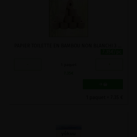
PAPIER TOILETTE EN BAMBOU NON BLANCHI 3 PLIS 150 FEUILLES OECOLIFE 8 ROULEAUX
7.35€/pc
-
+
1
paquet
7.35
€
1 paquet = 7.35 €