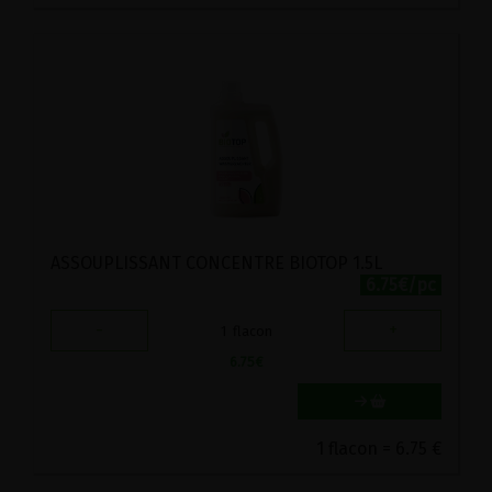
ASSOUPLISSANT CONCENTRE BIOTOP 1.5L
6.75€/pc
-
+
1
flacon
6.75
€
1 flacon = 6.75 €