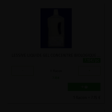
LESSIVE LIQUIDE GEL CONCENTRE BIOLOGIQUE ECOCERT NATURAWASH 1L
7.15€/pc
-
+
1
flacon
7.15
€
1 flacon = 7.15 €