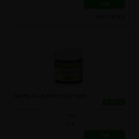
1 pot = 28.95 €
BAUME AU LAURIER POSCH 50ML
34.1€/pc
-
+
1
pot
34.1
€