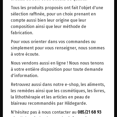
trajets inutiles. En posant ce choix, vous
Tous les produits proposés ont fait l'objet d'une
contribuez à la réduction des émissions de CO₂
BAUME AU SERPOLET POSCH 50ML
sélection raffinée, pour un choix prenant en
de 30 % en moyenne. Et grâce au plus grand
compte aussi bien leur origine que leur
réseau de distribution de Belgique, il y a
Origine : Autriche.
composition ainsi que leur méthode de
toujours une solution près de chez vous.
fabrication.
Venez chercher votre colis dans un point
Les impuretés de la peau et les zones stressées
Pour vous orienter dans vos commandes ou
d'enlèvement ou distributeur BBox de BPost :
de la peau sont le domaine d'application de la
simplement pour vous renseigner, nous sommes
points d'enlèvement ou distributeurs BBox
crème au serpolet.
à votre écoute.
Merci de signaler dans les commentaires, le
Nous vendons aussi en ligne ! Nous nous tenons
Les principes actifs du serpolet (thym sauvage)
point d'enlèvement choisi.
à votre entière disposition pour toute demande
soignent la peau et éliminent les impuretés
Sinon, vous pouvez envoyer un mail avec le
d'information.
cutanées, dont l'origine peut souvent être
point d'enlèvement désiré ou bien nous vous
trouvée dans une mauvaise alimentation
Retrouvez aussi dans notre e-shop, les aliments,
recontacterons afin de déterminer ensemble le
unilatérale.
les remèdes ainsi que les cosmétiques, les livres,
lieu de livraison choisi.
la lithothérapie et les articles en peau de
Par conséquent, pensez à vos habitudes
blaireau recommandés par Hildegarde.
alimentaires lorsque vous utilisez la crème au
N'hésitez pas à nous contacter au
085/21 68 93
Choisir ce lieu
serpolet.