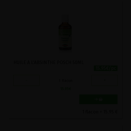
HUILE A L'ABSINTHE POSCH 50ML
15.95€/pc
-
+
1
flacon
15.95
€
1 flacon = 15.95 €