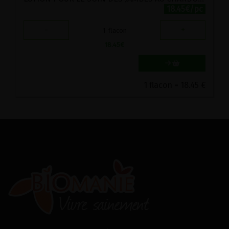
18.45€/pc
-
+
1
flacon
18.45
€
1 flacon = 18.45 €