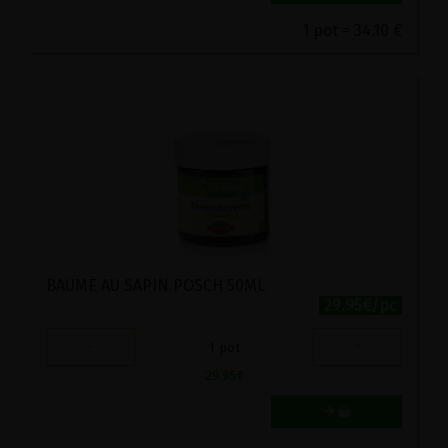
1 pot = 34.10 €
BAUME AU SAPIN POSCH 50ML
29.95€/pc
-
+
1
pot
29.95
€