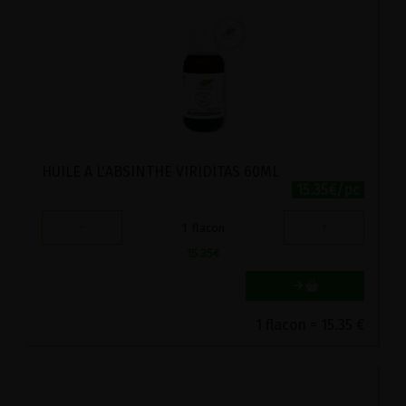
HUILE A L'ABSINTHE VIRIDITAS 60ML
15.35€/pc
-
+
1
flacon
15.35
€
1 flacon = 15.35 €