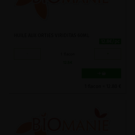
HUILE AUX ORTIES VIRIDITAS 60ML
12.8€/pc
-
+
1
flacon
12.8
€
1 flacon = 12.80 €