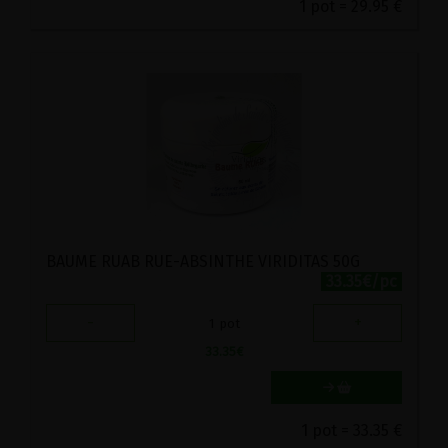
1 pot = 29.95 €
BAUME RUAB RUE-ABSINTHE VIRIDITAS 50G
33.35€/pc
-
+
1
pot
33.35
€
1 pot = 33.35 €