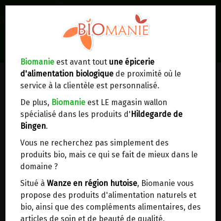
0
Lieux de réception/livraison
Livraison à votre domicile
Biomanie
est avant tout
une épicerie
d'alimentation biologique
de proximité où le
Nous envoyons votre commande à votre
service à la clientèle est personnalisé.
domicile en
Belgique, France, Luxembourg,
Royaume-Uni, Suisse, Pays-Bas, Portugal,
De plus,
Biomanie
est LE magasin wallon
Espagne
. Pour
d'autres pays
, merci de nous
spécialisé dans les produits d'
Hildegarde de
contacter.
Bingen
.
Vous ne recherchez pas simplement des
Choisir ce lieu
produits bio, mais ce qui se fait de mieux dans le
domaine ?
Dans un point d'enlèvement BPost
Situé à
Wanze en région hutoise
, Biomanie vous
propose des produits d'alimentation naturels et
En choisissant un Point d’enlèvement ou un
bio, ainsi que des compléments alimentaires, des
distributeur bbox, vous permettez d’éviter des
articles de soin et de beauté de qualité.