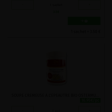
-
+
1
sachet
3.5
€
1 sachet = 3.50 €
SOUPE CREMEUSE A L'EPEAUTRE BIO OSTERMUHLE 450G
16.95€/pc
-
+
1
pot