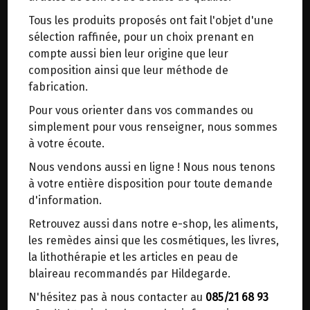
trajets inutiles. En posant ce choix, vous
Tous les produits proposés ont fait l'objet d'une
contribuez à la réduction des émissions de CO₂
SEL MARIN DE GUERANDE ET 5%
sélection raffinée, pour un choix prenant en
de 30 % en moyenne. Et grâce au plus grand
D'HERBES & EPICES D'HILDEGARDE
compte aussi bien leur origine que leur
réseau de distribution de Belgique, il y a
BIO 200G
composition ainsi que leur méthode de
toujours une solution près de chez vous.
fabrication.
Venez chercher votre colis dans un point
Origine : France.
Pour vous orienter dans vos commandes ou
d'enlèvement ou distributeur BBox de BPost :
simplement pour vous renseigner, nous sommes
points d'enlèvement ou distributeurs BBox
Sel fin de Guérande non raffiné, aromatisé aux
à votre écoute.
herbes (5%) qu'il suffit de saupoudrer sur les
Merci de signaler dans les commentaires, le
Nous vendons aussi en ligne ! Nous nous tenons
aliments.
point d'enlèvement choisi.
à votre entière disposition pour toute demande
Sinon, vous pouvez envoyer un mail avec le
d'information.
'Manger avec du sel (gris de mer, passé au four
point d'enlèvement désiré ou bien nous vous
de préférence), en quantité modérée donne
Retrouvez aussi dans notre e-shop, les aliments,
recontacterons afin de déterminer ensemble le
force et santé'
les remèdes ainsi que les cosmétiques, les livres,
lieu de livraison choisi.
PHYSICA Ch. CLXXXII
la lithothérapie et les articles en peau de
blaireau recommandés par Hildegarde.
Composition :
N'hésitez pas à nous contacter au
085/21 68 93
Choisir ce lieu
Sel marin de Camargue (mention Nature &