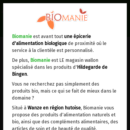
0
Lieux de réception/livraison
Livraison à votre domicile
Biomanie
est avant tout
une épicerie
d'alimentation biologique
de proximité où le
Nous envoyons votre commande à votre
service à la clientèle est personnalisé.
domicile en
Belgique, France, Luxembourg,
Royaume-Uni, Suisse, Pays-Bas, Portugal,
De plus,
Biomanie
est LE magasin wallon
Espagne
. Pour
d'autres pays
, merci de nous
spécialisé dans les produits d'
Hildegarde de
contacter.
Bingen
.
Vous ne recherchez pas simplement des
Choisir ce lieu
produits bio, mais ce qui se fait de mieux dans le
domaine ?
Dans un point d'enlèvement BPost
Situé à
Wanze en région hutoise
, Biomanie vous
propose des produits d'alimentation naturels et
En choisissant un Point d’enlèvement ou un
bio, ainsi que des compléments alimentaires, des
distributeur bbox, vous permettez d’éviter des
articles de soin et de beauté de qualité.