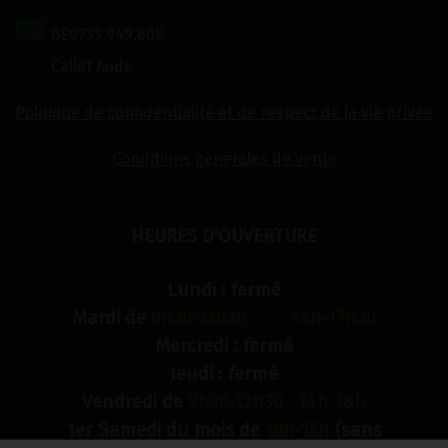
BE0733.949.609
Callet Aude
Politique de confidentialité et de respect de la vie privée
Conditions générales de vente
HEURES D'OUVERTURE
Lundi : fermé
Mardi de
9h30-12h30 14h-17h30
Mercredi : fermé
Jeudi : fermé
Vendredi de
9h30-12h30 14h-18h
1er Samedi du mois de
10h-15h
(sans