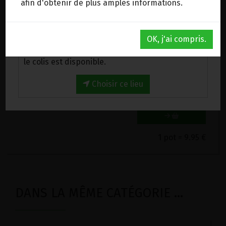
afin d'obtenir de plus amples informations.
Progrès) 95%, bertram en poudre*, Fenouil
graines poudre*, Céleri graines poudre, Galanga
Au magasin de Wanze (BE)
rouge* poudre.
OK, j'ai compris.
*Issus de l'agriculture biologique.
Venez chercher votre commande au magasin,
le colis est disponible.
9.95€/pc
-
+
Choisir ce lieu
1
pot
9.95
€
1 pot = 9.95 €
DANS LA MÊME CATÉGORIE ...