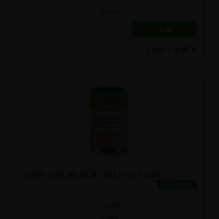
16.95
€
1 pot = 16.95 €
SOUPE SPECIAL JEÛNE BIO POSCH 230G
12.95€/pc
-
+
1
boîte
12.95
€