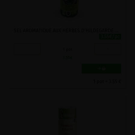
SEL AROMATIQUE AUX HERBES D'HILDEGARDE DE BINGEN BIO AROMANDISE 100G
3.55€/pc
-
+
1
pot
3.55
€
1 pot = 3.55 €