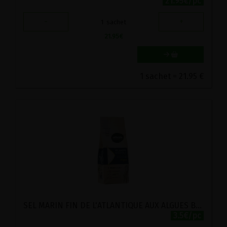
21.95€/pc
-
+
1
sachet
21.95
€
1 sachet = 21.95 €
SEL MARIN FIN DE L'ATLANTIQUE AUX ALGUES BIOLOGIQUES IODEES NATURATA 500G
3.5€/pc