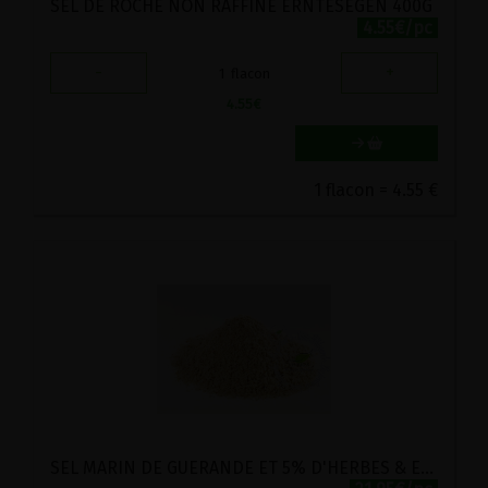
SEL DE ROCHE NON RAFFINE ERNTESEGEN 400G
4.55€/pc
-
+
1
flacon
4.55
€
1 flacon = 4.55 €
SEL MARIN DE GUERANDE ET 5% D'HERBES & EPICES D'HILDEGARDE BIO 500G