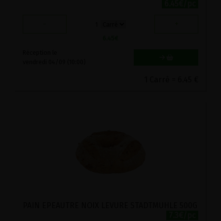
6.45€/pc
-
+
1
6.45
€
Réception le
vendredi 04/09 (10:00)
1 Carré = 6.45 €
PAIN EPEAUTRE NOIX LEVURE STADTMUHLE 500G
7.3€/pc