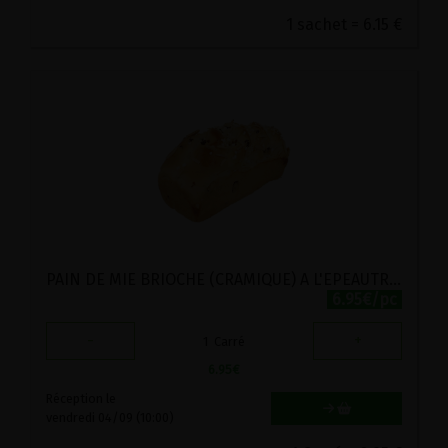
1 sachet = 6.15 €
PAIN DE MIE BRIOCHE (CRAMIQUE) A L'EPEAUTRE-RAISINS SECS LEVURE STADTMUHLE 300G
6.95€/pc
-
+
1
Carré
6.95
€
Réception le
vendredi 04/09 (10:00)