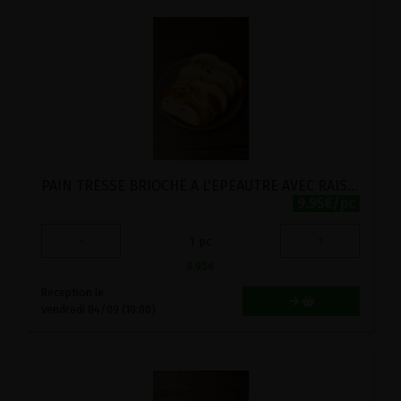
PAIN TRESSE BRIOCHE A L'EPEAUTRE AVEC RAISINS SECS LEVURE STADTMUHLE 500G
9.95€/pc
-
+
1
pc
9.95
€
Réception le
vendredi 04/09 (10:00)