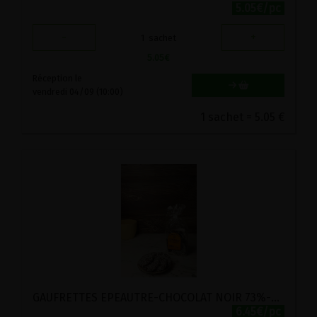
5.05€/pc
-
+
1
sachet
5.05
€
Réception le
vendredi 04/09 (10:00)
1 sachet = 5.05 €
GAUFRETTES EPEAUTRE-CHOCOLAT NOIR 73%-COCO STADTMUHLE 200G
6.45€/pc