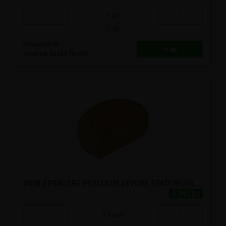
-
+
1
pc
7.3
€
Réception le
vendredi 04/09 (10:00)
PAIN EPEAUTRE PSYLLIUM LEVURE STADTMUHLE 500G
6.9€/pc
-
+
1
Carré