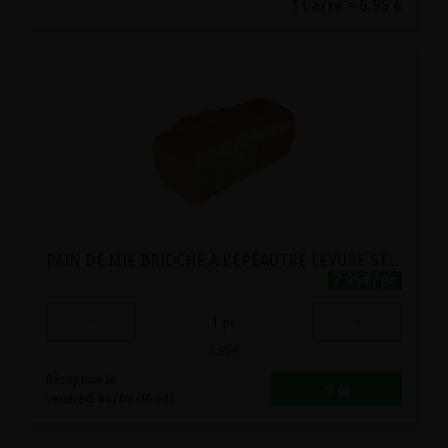
1 Carré = 6.95 €
PAIN DE MIE BRIOCHE A L'EPEAUTRE LEVURE STADTMUHLE 375G
7.95€/pc
-
+
1
pc
7.95
€
Réception le
vendredi 04/09 (10:00)