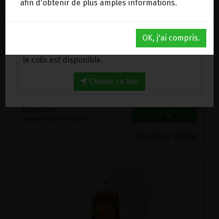
afin d'obtenir de plus amples informations.
Au magasin de Wanze (BE)
OK, j'ai compris.
Venez chercher votre commande au magasin,
BISCUITS DE LA JOIE EPEAUTRE A L'HUILE DE COCO LABEL HERTZKA VIRITA 250G
le colis est disponible.
13.95€/pc
Choisir ce lieu
-
+
1
sachet
13.95
€
Réception le
vendredi 04/09 (10:00)
1 sachet = 13.95 €