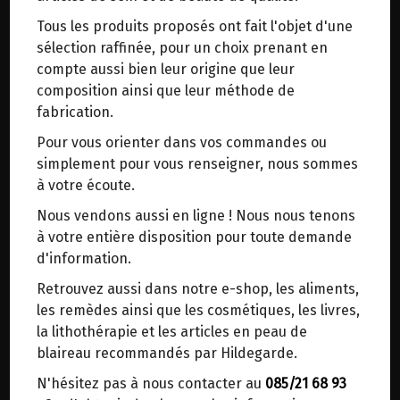
trajets inutiles. En posant ce choix, vous
Réalisés à partir de farine d'épeautre non
Tous les produits proposés ont fait l'objet d'une
contribuez à la réduction des émissions de CO₂
hybridé de variété Oberkulmer.
sélection raffinée, pour un choix prenant en
de 30 % en moyenne. Et grâce au plus grand
Epeautre cultivé sans pesticides, récolté et
compte aussi bien leur origine que leur
réseau de distribution de Belgique, il y a
moulu sur place au moulin Stadtmühle à
composition ainsi que leur méthode de
toujours une solution près de chez vous.
Geisingen (Allemagne).
fabrication.
Venez chercher votre colis dans un point
Pour vous orienter dans vos commandes ou
d'enlèvement ou distributeur BBox de BPost :
simplement pour vous renseigner, nous sommes
points d'enlèvement ou distributeurs BBox
à votre écoute.
Merci de signaler dans les commentaires, le
Nous vendons aussi en ligne ! Nous nous tenons
point d'enlèvement choisi.
à votre entière disposition pour toute demande
HILDEGARDE DE BINGEN
>
L'alimentation
>
Sinon, vous pouvez envoyer un mail avec le
d'information.
Grand-Epeautre non hybridé
>
point d'enlèvement désiré ou bien nous vous
Biscuits & En-cas salés ou sucrés
Retrouvez aussi dans notre e-shop, les aliments,
recontacterons afin de déterminer ensemble le
les remèdes ainsi que les cosmétiques, les livres,
lieu de livraison choisi.
la lithothérapie et les articles en peau de
blaireau recommandés par Hildegarde.
N'hésitez pas à nous contacter au
085/21 68 93
Choisir ce lieu