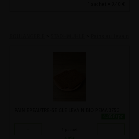
1 sachet = 9.40 €
BOULANGERIE
>
STADHMUHLE
>
Pains au levain
PAIN EPEAUTRE-SEIGLE LEVAIN BIO PEMA 375G
4.85€/pc
-
+
1
paquet
4.85
€