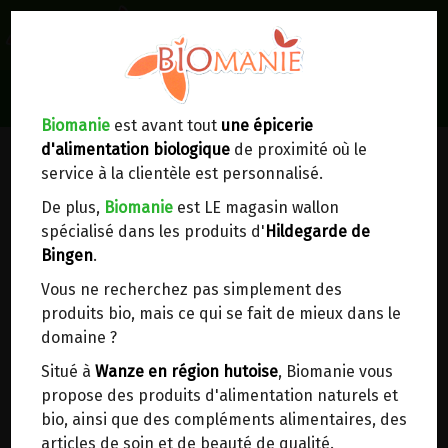
0
Lieux de réception/livraison
Livraison à votre domicile
Biomanie
est avant tout
une épicerie
PAINS D'EPEAUTRE NON
d'alimentation biologique
de proximité où le
Nous envoyons votre commande à votre
HYBRIDE ALLEMANDS
service à la clientèle est personnalisé.
domicile en
Belgique, France, Luxembourg,
Royaume-Uni, Suisse, Pays-Bas, Portugal,
De plus,
Biomanie
est LE magasin wallon
Espagne
. Pour
d'autres pays
, merci de nous
spécialisé dans les produits d'
Hildegarde de
contacter.
Bingen
.
Vous ne recherchez pas simplement des
Choisir ce lieu
produits bio, mais ce qui se fait de mieux dans le
domaine ?
Dans un point d'enlèvement BPost
Situé à
Wanze en région hutoise
, Biomanie vous
propose des produits d'alimentation naturels et
En choisissant un Point d’enlèvement ou un
bio, ainsi que des compléments alimentaires, des
distributeur bbox, vous permettez d’éviter des
articles de soin et de beauté de qualité.