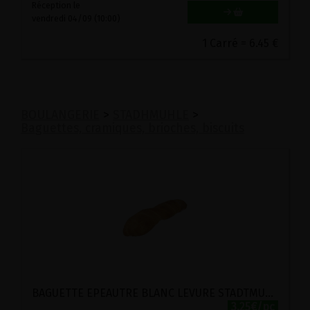
Réception le
vendredi 04/09 (10:00)
1 Carré = 6.45 €
BOULANGERIE
>
STADHMUHLE
>
Baguettes, cramiques, brioches, biscuits
BAGUETTE EPEAUTRE BLANC LEVURE STADTMUHLE 250G
3.25€/pc