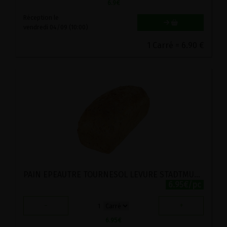
6.9
€
Réception le
vendredi 04/09 (10:00)
1 Carré = 6.90 €
PAIN EPEAUTRE TOURNESOL LEVURE STADTMUHLE 500G
6.95€/pc
-
+
1
6.95
€