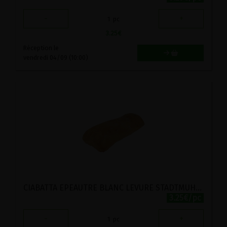
-
+
1
pc
3.25
€
Réception le
vendredi 04/09 (10:00)
CIABATTA EPEAUTRE BLANC LEVURE STADTMUHLE 250G
3.25€/pc
-
+
1
pc