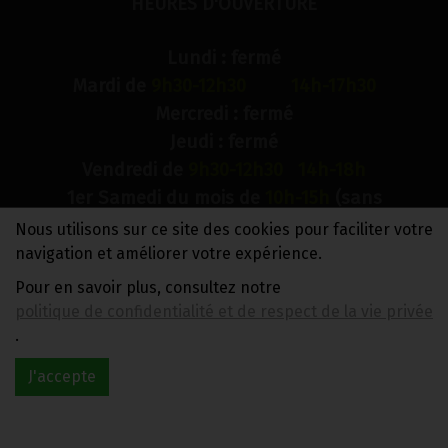
HEURES D'OUVERTURE
Lundi : fermé
Mardi de
9h30-12h30 14h-17h30
Mercredi : fermé
Jeudi : fermé
Vendredi de
9h30-12h30 14h-18h
1er Samedi du mois de
10h-15h
(sans
interruption)
Nous utilisons sur ce site des cookies pour faciliter votre
Dimanche : fermé
navigation et améliorer votre expérience.
Pour en savoir plus, consultez notre
N° de compte bancaire : BE88 0018 9900 2241
politique de confidentialité et de respect de la vie privée
TVA BE0733 949 609
.
J'accepte
Réalisé avec
par
MonSiteAMoi