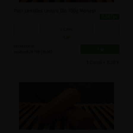
Pain Lentilles Levure Bio 700g Monépi
8.3€/pc
-
+
1
Carré
8.3
€
Réception le
vendredi 28/08 (10:00)
1 Carré = 8.30 €