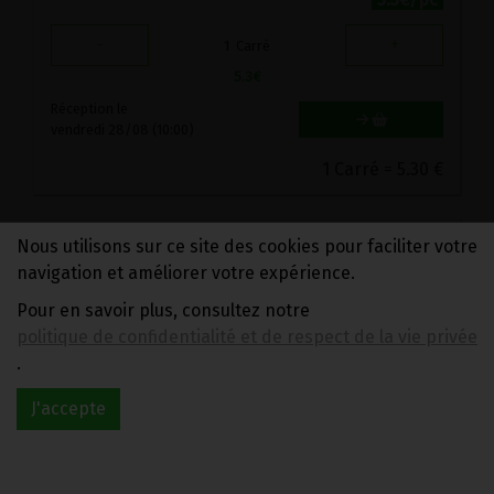
-
+
1
Carré
5.3
€
Réception le
vendredi 28/08 (10:00)
1 Carré = 5.30 €
Nous utilisons sur ce site des cookies pour faciliter votre
navigation et améliorer votre expérience.
Pour en savoir plus, consultez notre
politique de confidentialité et de respect de la vie privée
.
J'accepte
Cramique épeautre levure Bio 800g Monépi
10.3€/pc