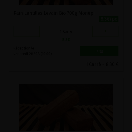
Pain Lentilles Levain Bio 700g Monépi
8.3€/pc
-
+
1
Carré
8.3
€
Réception le
vendredi 28/08 (10:00)
1 Carré = 8.30 €