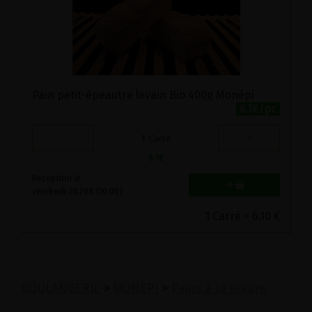
Pain petit-épeautre levain Bio 400g Monépi
6.1€/pc
-
+
1
Carré
6.1
€
Réception le
vendredi 28/08 (10:00)
1 Carré = 6.10 €
BOULANGERIE
>
MONEPI
>
Pains à la levure