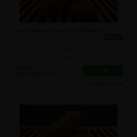
Pain Châtaigne Levain Bio 400g Monépi
5.7€/pc
-
+
1
Carré
5.7
€
Réception le
vendredi 28/08 (10:00)
1 Carré = 5.70 €