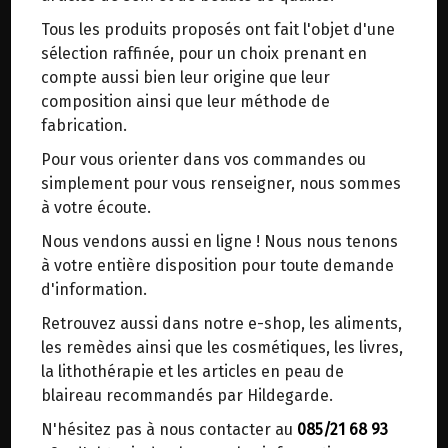
trajets inutiles. En posant ce choix, vous
livraison à 17h30.
Tous les produits proposés ont fait l'objet d'une
contribuez à la réduction des émissions de CO₂
Exclusivement sur commande.
sélection raffinée, pour un choix prenant en
de 30 % en moyenne. Et grâce au plus grand
compte aussi bien leur origine que leur
réseau de distribution de Belgique, il y a
A venir retirer au magasin Biomanie toutes les
composition ainsi que leur méthode de
toujours une solution près de chez vous.
3 semaines (envoi possible à votre domicile ou
fabrication.
point d'enlèvement, livraison à partir du lundi
Venez chercher votre colis dans un point
suivant).
Pour vous orienter dans vos commandes ou
d'enlèvement ou distributeur BBox de BPost :
simplement pour vous renseigner, nous sommes
Pour certain pains vous avez le choix de la
points d'enlèvement ou distributeurs BBox
à votre écoute.
forme :
Merci de signaler dans les commentaires, le
- carré : cuisson en platine
Nous vendons aussi en ligne ! Nous nous tenons
point d'enlèvement choisi.
- miche ovale : cuisson sur pierre
à votre entière disposition pour toute demande
- rond : cuisson sur pierre
Sinon, vous pouvez envoyer un mail avec le
d'information.
point d'enlèvement désiré ou bien nous vous
Retrouvez aussi dans notre e-shop, les aliments,
recontacterons afin de déterminer ensemble le
les remèdes ainsi que les cosmétiques, les livres,
lieu de livraison choisi.
la lithothérapie et les articles en peau de
blaireau recommandés par Hildegarde.
BOULANGERIE
>
MONEPI
>
Pains au levain
N'hésitez pas à nous contacter au
085/21 68 93
Choisir ce lieu