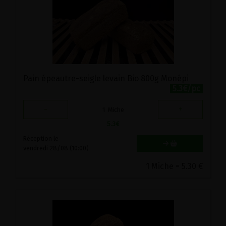
Pain épeautre-seigle levain Bio 800g Monépi
5.3€/pc
-
+
1
Miche
5.3
€
Réception le
vendredi 28/08 (10:00)
1 Miche = 5.30 €