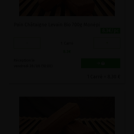
Pain Châtaigne Levain Bio 700g Monépi
8.3€/pc
-
+
1
Carré
8.3
€
Réception le
vendredi 28/08 (10:00)
1 Carré = 8.30 €