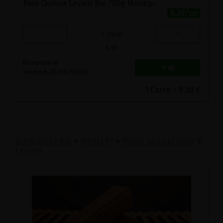
Pain Quinoa Levain Bio 700g Monépi
8.3€/pc
-
+
1
Carré
8.3
€
Réception le
vendredi 28/08 (10:00)
1 Carré = 8.30 €
BOULANGERIE
>
MONEPI
>
Pains sans gluten
>
Levure