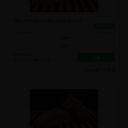
Pain noix levure Bio 400g Monépi
3.95€/pc
-
+
1
Carré
3.95
€
Réception le
vendredi 28/08 (10:00)
1 Carré = 3.95 €