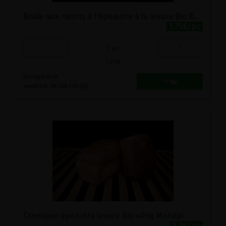
Boule aux raisins à l'épeautre à la levure Bio 85g Monépi
1.75€/pc
-
+
1
pc
1.75
€
Réception le
vendredi 28/08 (10:00)
Cramique épeautre levure Bio 400g Monépi
5.3€/pc