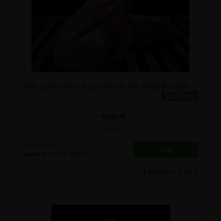
Pain épeautre 1/2 gris levain Bio 800g Monépi
5.65€/pc
-
+
1
5.65
€
Réception le
vendredi 28/08 (10:00)
1 Miche = 5.65 €