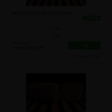
Pain noix levure Bio 800g Monépi
7.15€/pc
-
+
1
Carré
7.15
€
Réception le
vendredi 28/08 (10:00)
1 Carré = 7.15 €