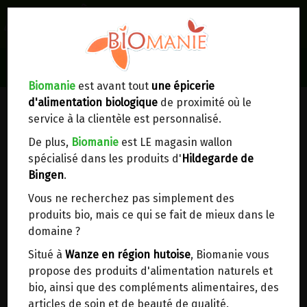
0
Lieux de réception/livraison
Livraison à votre domicile
Biomanie
est avant tout
une épicerie
PAINS ARTISANAUX BELGES
d'alimentation biologique
de proximité où le
Nous envoyons votre commande à votre
service à la clientèle est personnalisé.
domicile en
Belgique, France, Luxembourg,
Royaume-Uni, Suisse, Pays-Bas, Portugal,
De plus,
Biomanie
est LE magasin wallon
Espagne
. Pour
d'autres pays
, merci de nous
spécialisé dans les produits d'
Hildegarde de
contacter.
Bingen
.
Vous ne recherchez pas simplement des
Choisir ce lieu
produits bio, mais ce qui se fait de mieux dans le
domaine ?
Dans un point d'enlèvement BPost
Situé à
Wanze en région hutoise
, Biomanie vous
propose des produits d'alimentation naturels et
En choisissant un Point d’enlèvement ou un
bio, ainsi que des compléments alimentaires, des
distributeur bbox, vous permettez d’éviter des
Clôture des commandes le mardi précédant la
articles de soin et de beauté de qualité.