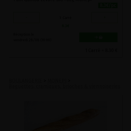
8.3€/pc
-
+
1
Carré
8.3
€
Réception le
vendredi 28/08 (10:00)
1 Carré = 8.30 €
BOULANGERIE
>
MONEPI
>
Baguettes, cramiques, brioches & viennoiseries