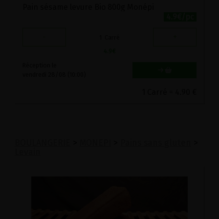
Pain sésame levure Bio 800g Monépi
4.9€/pc
-
+
1
Carré
4.9
€
Réception le
vendredi 28/08 (10:00)
1 Carré = 4.90 €
BOULANGERIE
>
MONEPI
>
Pains sans gluten
>
Levain