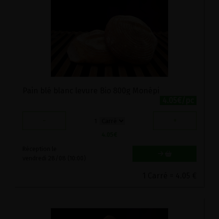
Pain blé blanc levure Bio 800g Monépi
4.05€/pc
-
+
1
4.05
€
Réception le
vendredi 28/08 (10:00)
1 Carré = 4.05 €