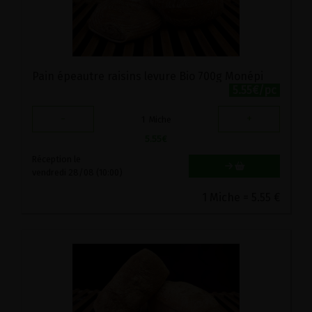
Pain épeautre raisins levure Bio 700g Monépi
5.55€/pc
-
+
1
Miche
5.55
€
Réception le
vendredi 28/08 (10:00)
1 Miche = 5.55 €