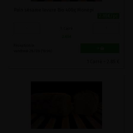
Pain sésame levure Bio 400g Monépi
2.85€/pc
-
+
1
Carré
2.85
€
Réception le
vendredi 28/08 (10:00)
1 Carré = 2.85 €