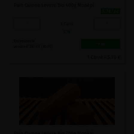
Pain Quinoa Levure Bio 400g Monépi
5.7€/pc
-
+
1
Carré
5.7
€
Réception le
vendredi 28/08 (10:00)
1 Carré = 5.70 €
Pain Quinoa Levure Bio 700g Monépi