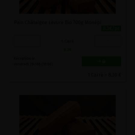
Pain Châtaigne Levure Bio 700g Monépi
8.3€/pc
-
+
1
Carré
8.3
€
Réception le
vendredi 28/08 (10:00)
1 Carré = 8.30 €