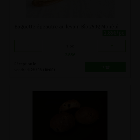
Baguette épeautre au levain Bio 250g Monépi
2.85€/pc
-
+
1
pc
2.85
€
Réception le
vendredi 28/08 (10:00)