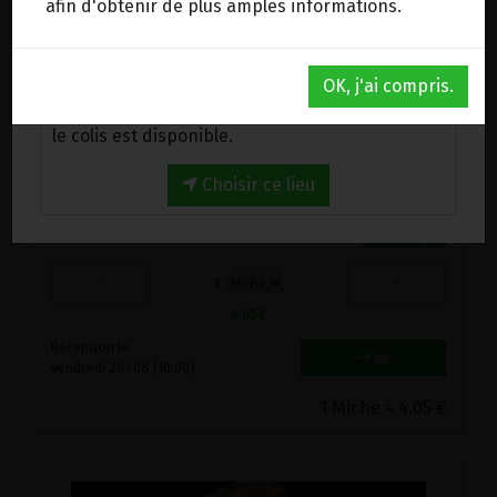
afin d'obtenir de plus amples informations.
Au magasin de Wanze (BE)
OK, j'ai compris.
Venez chercher votre commande au magasin,
le colis est disponible.
Choisir ce lieu
Pain blé 1/2 gris levain Bio 800g Monépi
4.05€/pc
-
+
1
4.05
€
Réception le
vendredi 28/08 (10:00)
1 Miche = 4.05 €