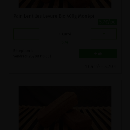
Pain Lentilles Levure Bio 400g Monépi
5.7€/pc
-
+
1
Carré
5.7
€
Réception le
vendredi 28/08 (10:00)
1 Carré = 5.70 €