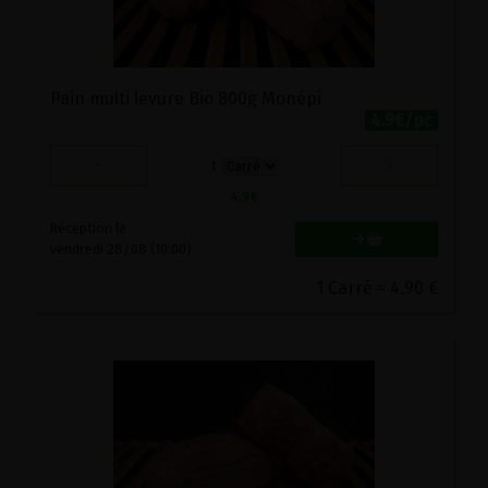
Pain multi levure Bio 800g Monépi
4.9€/pc
-
+
1
4.9
€
Réception le
vendredi 28/08 (10:00)
1 Carré = 4.90 €