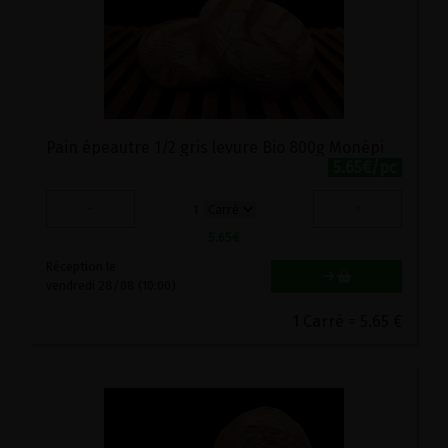
Pain épeautre 1/2 gris levure Bio 800g Monépi
5.65€/pc
-
+
1
5.65
€
Réception le
vendredi 28/08 (10:00)
1 Carré = 5.65 €